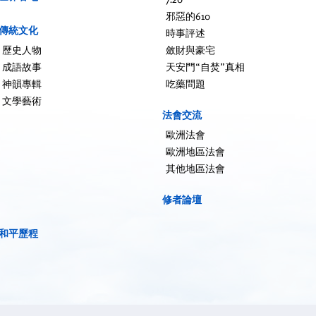
邪惡的610
傳統文化
時事評述
歷史人物
斂財與豪宅
成語故事
天安門“自焚”真相
神韻專輯
吃藥問題
文學藝術
法會交流
歐洲法會
歐洲地區法會
其他地區法會
修者論壇
和平歷程