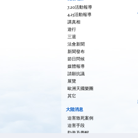
7.20活動報導
4.25活動報導
講真相
遊行
三退
法會新聞
新聞發布
節日問候
媒體報導
請願抗議
展覽
歐洲天國樂團
其它
大陸消息
迫害致死案例
迫害手段
勸善及覺醒