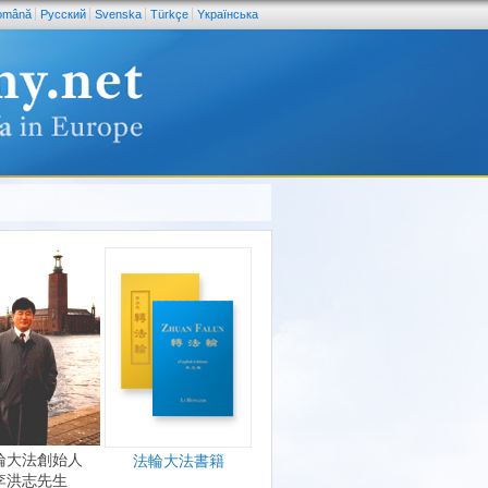
omână
Pусский
Svenska
Türkçe
Yкраїнська
輪大法創始人
法輪大法書籍
李洪志先生