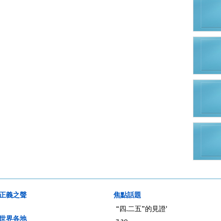
正義之聲
焦點話題
“四.二五”的見證'
世界各地
7.20