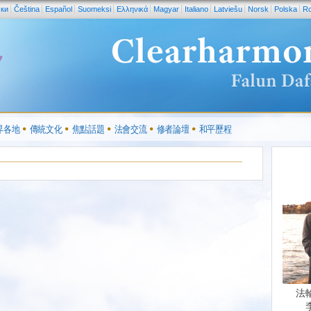
ски
Čeština
Español
Suomeksi
Ελληνικά
Magyar
Italiano
Latviešu
Norsk
Polska
R
界各地
傳統文化
焦點話題
法會交流
修者論壇
和平歷程
法