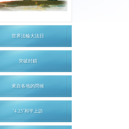
世界法輪大法日
突破封鎖
來自各地的問候
“4.25”和平上訪