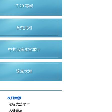
“7.20”專輯
自焚真相
中共活摘器官罪行
退黨大潮
友好鏈接
法輪大法著作
天梯書店