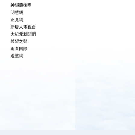
神韻藝術團
明慧網
正見網
新唐人電視台
大紀元新聞網
希望之聲
追查國際
退黨網