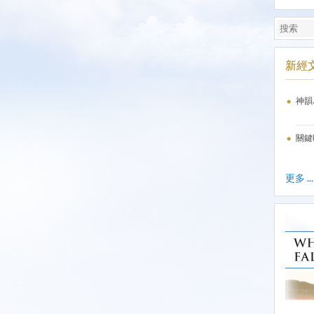
新經
神韻
關鍵
更多 ...