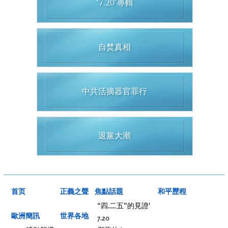
“7.20”專輯
自焚真相
中共活摘器官罪行
退黨大潮
首页
正義之聲
焦點話題
和平歷程
“四.二五”的見證'
歐洲簡訊
世界各地
7.20