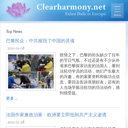
Top News
巴黎民众：中共摧毁了中国的灵魂
2021-01-08
疫情之下，巴黎的街头缺少了往年
的节日气氛，不过还是有不少从外
省来巴黎探亲访友的法国人，看到
法轮功学员的活动，他们产生极大
的兴趣，有的索要资料和炼功点信
息，要回去告诉亲朋好友；还有的
人当场学炼法轮功的功法动作，感
到很受益。
更多 ...
法国作家兼政治家：欧洲要立即抵制共产主义渗透
2021-01-08