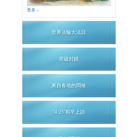
更多 ...
世界法輪大法日
突破封鎖
來自各地的問候
“4.25”和平上訪