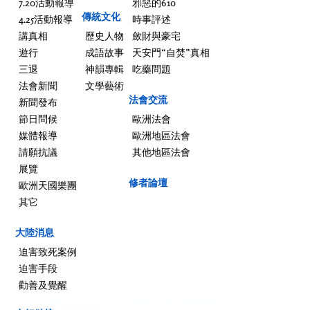
7.20活動報導
邪惡的610
傳統文化
4.25活動報導
時事評述
講真相
歷史人物
斂財與豪宅
遊行
成語故事
天安門“自焚”真相
三退
神韻專輯
吃藥問題
法會新聞
文學藝術
法會交流
新聞發布
節日問候
歐洲法會
媒體報導
歐洲地區法會
請願抗議
其他地區法會
展覽
修者論壇
歐洲天國樂團
其它
大陸消息
迫害致死案例
迫害手段
勸善及覺醒