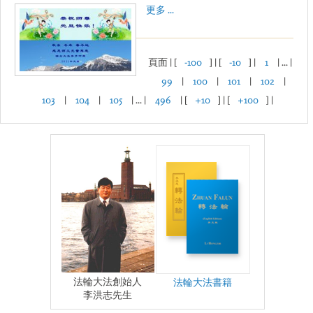
更多 ...
頁面 | [
-100
] | [
-10
] |
1
| ... |
99
|
100
|
101
|
102
|
103
|
104
|
105
| ... |
496
| [
+10
] | [
+100
] |
法輪大法創始人
法輪大法書籍
李洪志先生