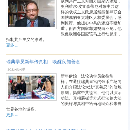
谈到共产主义对西方国家的渗透，
奥利维尔·皮亚森蒂尼对象中共这
样的极权主义政府居然能领导联合
国辖属的亚太地区人权委员会，感
到惊讶。他担心中共的渗透不断加
重，但西方国家却如视而不见，他
敦促欧洲各国应该马上行动起来，
抵制共产主义的渗透。
更多 ...
瑞典学员新年传真相 唤醒良知善念
2021-01-08
新年伊始，法轮功学员象往常一
样，在通往瑞典皇宫的钱币广场向
人们介绍法轮大法“真善忍”的修炼
原则，揭露中共谎言。他们以演示
功法、真相展板等方式把法轮大法
的美好与真相带给当地民众和来自
世界各地的游客。
更多 ...