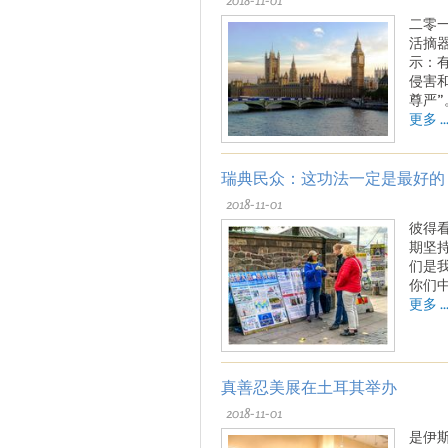
二零
活摘
示：
侵害
尊严”
更多 ..
瑞典民众：这功法一定是最好的
2018-11-01
彼得
期坚
们是
你们
更多 ..
真善忍美展在土耳其举办
2018-11-01
是伊