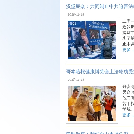
汉堡民众：共同制止中共迫害法
2018-11-18
二零
近的
揭露
步了
止中
更多 ..
哥本哈根健康博览会上法轮功受
2018-11-18
丹麦
民众
他们
苦于
学炼
更多 ..
巴黎游客：我们全力支持你们