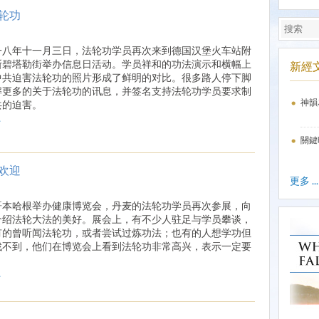
轮功
一八年十一月三日，法轮功学员再次来到德国汉堡火车站附
斯碧塔勒街举办信息日活动。学员祥和的功法演示和横幅上
新經
中共迫害法轮功的照片形成了鲜明的对比。很多路人停下脚
解更多的关于法轮功的讯息，并签名支持法轮功学员要求制
神韻
共的迫害。
.
關鍵
欢迎
更多 ...
哥本哈根举办健康博览会，丹麦的法轮功学员再次参展，向
介绍法轮大法的美好。展会上，有不少人驻足与学员攀谈，
有的曾听闻法轮功，或者尝试过炼功法；也有的人想学功但
找不到，他们在博览会上看到法轮功非常高兴，表示一定要
。
.