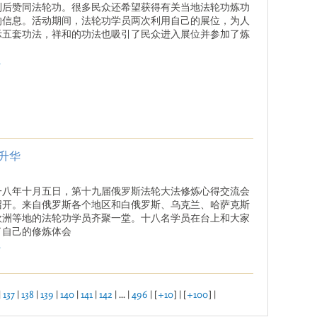
到后赞同法轮功。很多民众还希望获得有关当地法轮功炼功
的信息。活动期间，法轮功学员两次利用自己的展位，为人
示五套功法，祥和的功法也吸引了民众进入展位并参加了炼
.
升华
一八年十月五日，第十九届俄罗斯法轮大法修炼心得交流会
召开。来自俄罗斯各个地区和白俄罗斯、乌克兰、哈萨克斯
欧洲等地的法轮功学员齐聚一堂。十八名学员在台上和大家
了自己的修炼体会
.
|
137
|
138
|
139
|
140
|
141
|
142
| ... |
496
| [
+10
] | [
+100
] |