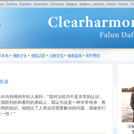
ски
Čeština
Español
Suomeksi
Ελληνικά
Magyar
Italiano
Latviešu
Norsk
Polska
R
界各地
傳統文化
焦點話題
法會交流
修者論壇
和平歷程
美展
名叫马特维的年轻人谈到：“我对法轮功不是非常的认识，
在我听到的和看到的基础上，我认为这是一种非常纯净、善
光明的知识。他指出了人类迫切需要解决的问题，感谢你们
一切！”
.
法