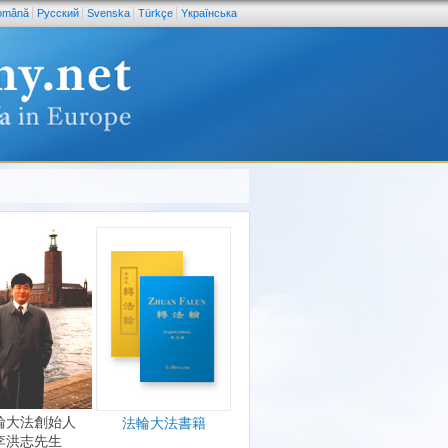
omână
Pусский
Svenska
Türkçe
Yкраїнська
輪大法創始人
法輪大法書籍
李洪志先生