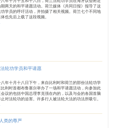
一八年十月十五和十六日，荷兰法轮功学员在海牙议会附近
为期两天的和平请愿活动。荷兰媒体《共同日报》报导了这
轮功学员的呼吁活动，并拍摄了相关视频。荷兰七个不同地
媒体也先后上载了这段视频。
.
 法轮功学员和平请愿
一八年十月十八日下午，来自比利时和荷兰的部份法轮功学
在比利时首都布鲁塞尔举办了一场和平请愿活动，向参加此
亚会议的包括中国总理李克强在内的，以及与会的各国首脑
停止对法轮功的迫害。许多行人被法轮大法的功法所吸引。
.
人类的尊严