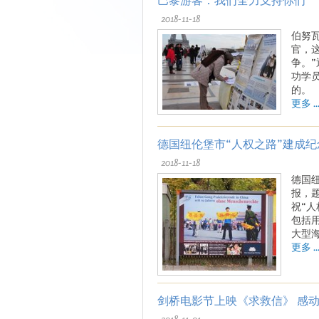
2018-11-18
伯努
官，
争。
功学
的。
更多 ..
德国纽伦堡市“人权之路”建成纪
2018-11-18
德国
报，
祝“
包括
大型
更多 ..
剑桥电影节上映《求救信》 感
2018-11-01