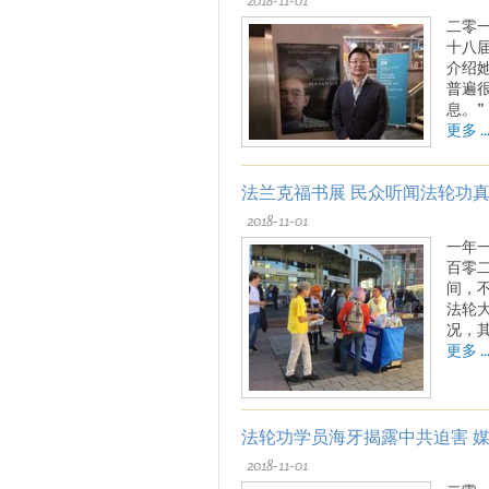
二零
十八
介绍
普遍
息。”
更多 ..
法兰克福书展 民众听闻法轮功
2018-11-01
一年
百零
间，
法轮
况，
更多 ..
法轮功学员海牙揭露中共迫害 
2018-11-01