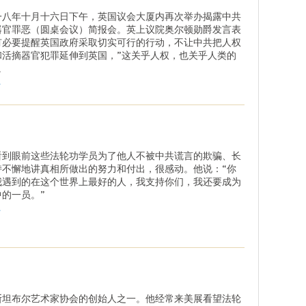
一八年十月十六日下午，英国议会大厦内再次举办揭露中共
器官罪恶（圆桌会议）简报会。英上议院奥尔顿勋爵发言表
有必要提醒英国政府采取切实可行的行动，不让中共把人权
和活摘器官犯罪延伸到英国，”这关乎人权，也关乎人类的
。
.
看到眼前这些法轮功学员为了他人不被中共谎言的欺骗、长
持不懈地讲真相所做出的努力和付出，很感动。他说：“你
我遇到的在这个世界上最好的人，我支持你们，我还要成为
中的一员。”
.
斯坦布尔艺术家协会的创始人之一。他经常来美展看望法轮