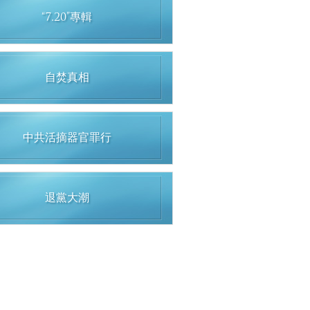
“7.20”專輯
自焚真相
中共活摘器官罪行
退黨大潮