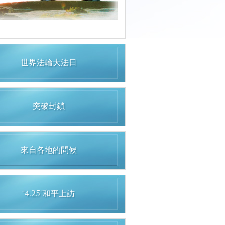
世界法輪大法日
突破封鎖
來自各地的問候
“4.25”和平上訪