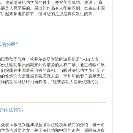
员。他感谢法轮功学员的付出，并祝美展成功。他说：“真
美展是人类需要的。展出的作品令人印象深刻。发生在中国
害听起来象电影情节，但可悲的是那是真实发生的事。”
.
秀的公民”
的巴黎秋高气爽，埃菲尔铁塔附近的游客仍是“人山人海”。
部份法轮功学员如期来到铁塔旁的人权广场。通过横幅和展
人们揭露在中国遭受迫害的真相。当听过法轮功学员介绍了
功的修炼理念是遵循真善忍做人后，亨利和他妻子表示无法
这样的功法能妨碍到当权者，“这些炼功人是最优秀的公
.
介绍法轮功
民众表示很感兴趣和愿意倾听法轮功学员们的介绍，当一名
功学员告诉两名女士关于法轮功和中国的迫害，周围有许多