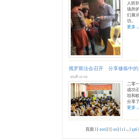
人听
场所
们展
功。
更多 ..
俄罗斯法会召开 分享修炼中的
2018-11-01
二零
成功
坦和
分享
更多 ..
頁面 | [
-100
] | [
-10
] |
1
| ... |
136