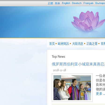
English
Deutsch
Français
Българ
正體
简体
首页
歐洲簡訊
大陸消息
正義之聲
世
Top News
俄罗斯西伯利亚小城迎来真善忍
2018-11-18
一位
但是
良和
做的这
更多 ..