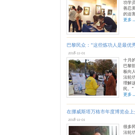
功学
善忍
的迫
更多 ..
巴黎民众：“这些炼功人是最优
2018-11-01
十月
巴黎
板向
法轮
理解
民。”
更多 ..
在挪威斯塔万格市年度博览会上
2018-11-01
很多
法轮