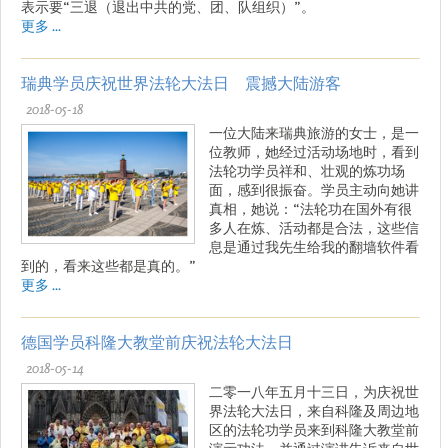
表示要“三退（退出中共的党、团、队组织）”。
更多 ...
瑞典学员庆祝世界法轮大法日 震撼大陆游客
2018-05-18
一位大陆来瑞典旅游的女士，是一
位教师，她经过活动场地时，看到
法轮功学员祥和、壮观的炼功场
面，感到很振奋。学员主动向她讲
真相，她说：“法轮功在国外有很
多人在炼、活动都是合法，这些信
息是通过我先生给我的翻墙软件看
到的，看来这些都是真的。”
更多 ...
德国学员科隆大教堂前庆祝法轮大法日
2018-05-14
二零一八年五月十三日，为庆祝世
界法轮大法日，来自科隆及周边地
区的法轮功学员来到科隆大教堂前