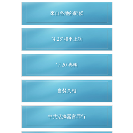
來自各地的問候
“4.25”和平上訪
“7.20”專輯
自焚真相
中共活摘器官罪行