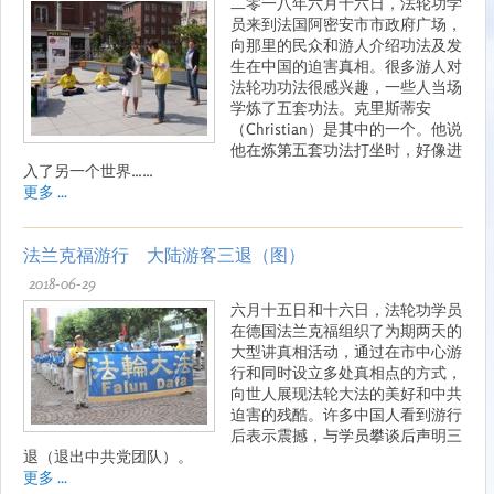
二零一八年六月十六日，法轮功学
员来到法国阿密安市市政府广场，
向那里的民众和游人介绍功法及发
生在中国的迫害真相。很多游人对
法轮功功法很感兴趣，一些人当场
学炼了五套功法。克里斯蒂安
（Christian）是其中的一个。他说
他在炼第五套功法打坐时，好像进
入了另一个世界……
更多 ...
法兰克福游行 大陆游客三退（图）
2018-06-29
六月十五日和十六日，法轮功学员
在德国法兰克福组织了为期两天的
大型讲真相活动，通过在市中心游
行和同时设立多处真相点的方式，
向世人展现法轮大法的美好和中共
迫害的残酷。许多中国人看到游行
后表示震撼，与学员攀谈后声明三
退（退出中共党团队）。
更多 ...