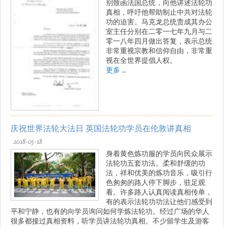
别致函法国总统，向他讲述法轮功
真相，呼吁他帮助制止中共对法轮
功的迫害。马克龙总统责成其办公
室主任分别在二零一七年九月与二
零一八年四月做出答复，表示总统
非常重视宗教和信仰自由，非常重
视在全世界提倡人权。
更多 ...
庆祝世界法轮大法日 英国法轮功学员在伦敦讲真相
2018-05-18
身着黄色炼功服的学员向民众展示
法轮功五套功法。柔和舒缓的功
法，祥和优美的炼功音乐，吸引行
色匆匆的路人停下脚步，驻足观
看。许多路人认真阅读真相传单，
有的表示法轮功功法让他们感受到
平和宁静，也有的向学员询问如何学炼法轮功。经过广场的华人
很多都接过真相资料，听学员讲法轮功真相。不少留学生及游客