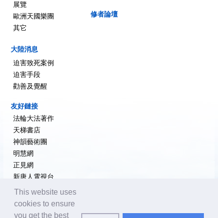
展覽
修者論壇
歐洲天國樂團
其它
大陸消息
迫害致死案例
迫害手段
勸善及覺醒
友好鏈接
法輪大法著作
天梯書店
神韻藝術團
明慧網
正見網
新唐人電視台
大紀元新聞網
This website uses
希望之聲
cookies to ensure
追查國際
you get the best