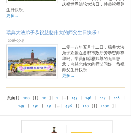
庆祝世界法轮大法日，并恭祝师尊
生日快乐。
更多 ...
瑞典大法弟子恭祝慈悲伟大的师父生日快乐！
2018-05-13
二零一八年五月十二日，瑞典大法
弟子欢聚在首都市政厅旁恭贺师尊
华诞。学员们感恩师尊的无量慈
悲，向慈悲伟大的师父问好，恭祝
师父生日快乐！
更多 ...
頁面 | [
-100
] | [
-10
] |
1
| ... |
145
|
146
|
147
|
148
|
149
|
150
|
151
| ... |
496
| [
+10
] | [
+100
] |