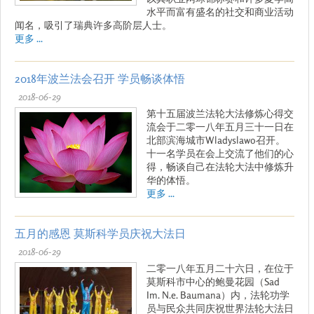
水平而富有盛名的社交和商业活动
闻名，吸引了瑞典许多高阶层人士。
更多 ...
2018年波兰法会召开 学员畅谈体悟
2018-06-29
第十五届波兰法轮大法修炼心得交
流会于二零一八年五月三十一日在
北部滨海城市Wladyslawo召开。
十一名学员在会上交流了他们的心
得，畅谈自己在法轮大法中修炼升
华的体悟。
更多 ...
五月的感恩 莫斯科学员庆祝大法日
2018-06-29
二零一八年五月二十六日，在位于
莫斯科市中心的鲍曼花园（Sad
Im. N.e. Baumana）内，法轮功学
员与民众共同庆祝世界法轮大法日