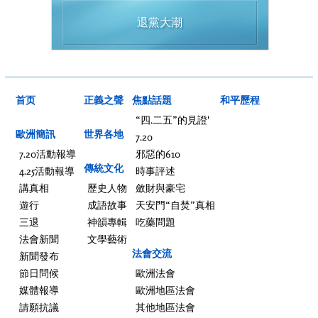
退黨大潮
首页
正義之聲
焦點話題
和平歷程
“四.二五”的見證'
歐洲簡訊
世界各地
7.20
7.20活動報導
邪惡的610
傳統文化
4.25活動報導
時事評述
講真相
歷史人物
斂財與豪宅
遊行
成語故事
天安門“自焚”真相
三退
神韻專輯
吃藥問題
法會新聞
文學藝術
法會交流
新聞發布
節日問候
歐洲法會
媒體報導
歐洲地區法會
請願抗議
其他地區法會