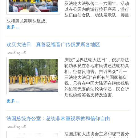
及法轮大法弘传二十六周年。活动
以在公园内的游行拉开序幕，游行
队伍由仙女队、功法展示队、腰鼓
队和舞龙舞狮队组成。
更多 ...
欢庆大法日 真善忍福音广传俄罗斯各地区
2018-05-18
庆祝“世界法轮大法日”，俄罗斯法
轮功学员在各地市民讲述法轮功真
相，征签反迫害。告诉民众“五一
三法轮大法日”在所有的国家都庆
祝，只有在中国大陆还在继续残酷
的迫害无辜的法轮功学员，民众听
后也纷纷签名支持反迫害。
更多 ...
法国总统办公室：总统非常重视宗教和信仰自由
2018-05-18
法国法轮大法协会主席和秘书曾分