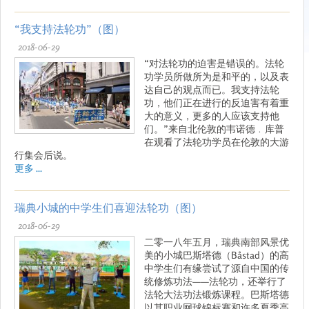
“我支持法轮功”（图）
2018-06-29
“对法轮功的迫害是错误的。法轮
功学员所做所为是和平的，以及表
达自己的观点而已。我支持法轮
功，他们正在进行的反迫害有着重
大的意义，更多的人应该支持他
们。”来自北伦敦的韦诺德﹒库普
在观看了法轮功学员在伦敦的大游
行集会后说。
更多 ...
瑞典小城的中学生们喜迎法轮功（图）
2018-06-29
二零一八年五月，瑞典南部风景优
美的小城巴斯塔德（Båstad）的高
中学生们有缘尝试了源自中国的传
统修炼功法——法轮功，还举行了
法轮大法功法锻炼课程。巴斯塔德
以其职业网球锦标赛和许多夏季高