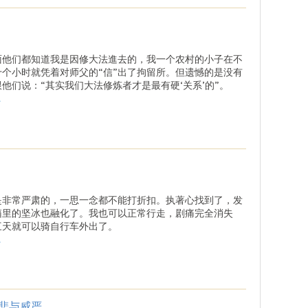
面他们都知道我是因修大法進去的，我一个农村的小子在不
十个小时就凭着对师父的“信”出了拘留所。但遗憾的是没有
他们说：“其实我们大法修炼者才是最有硬‘关系’的”。
.
是非常严肃的，一思一念都不能打折扣。执著心找到了，发
箱里的坚冰也融化了。我也可以正常行走，剧痛完全消失
三天就可以骑自行车外出了。
.
悲与威严