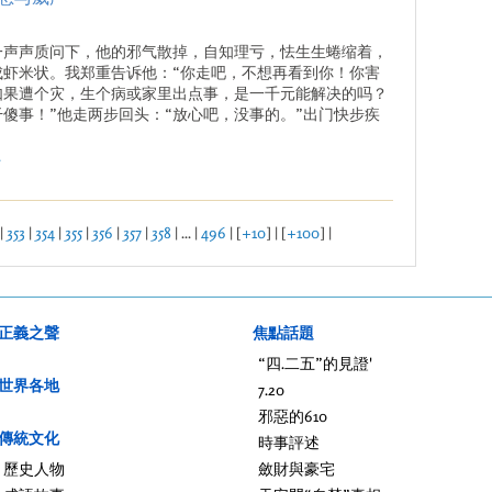
一声声质问下，他的邪气散掉，自知理亏，怯生生蜷缩着，
成虾米状。我郑重告诉他：“你走吧，不想再看到你！你害
如果遭个灾，生个病或家里出点事，是一千元能解决的吗？
干傻事！”他走两步回头：“放心吧，没事的。”出门快步疾
.
|
353
|
354
|
355
|
356
|
357
|
358
| ... |
496
| [
+10
] | [
+100
] |
正義之聲
焦點話題
“四.二五”的見證'
世界各地
7.20
邪惡的610
傳統文化
時事評述
歷史人物
斂財與豪宅