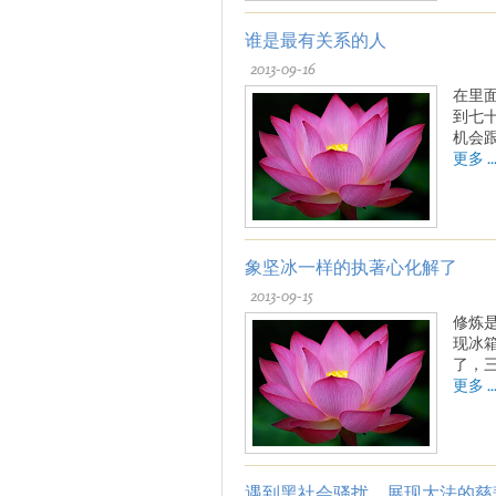
谁是最有关系的人
2013-09-16
在里
到七
机会跟
更多 ..
象坚冰一样的执著心化解了
2013-09-15
修炼
现冰
了，
更多 ..
遇到黑社会骚扰 展现大法的慈