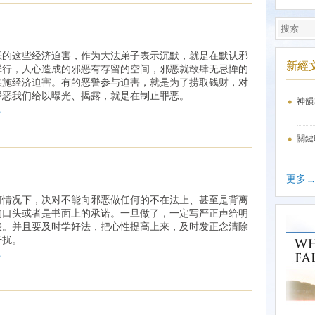
恶的这些经济迫害，作为大法弟子表示沉默，就是在默认邪
新經
罪行，人心造成的邪恶有存留的空间，邪恶就敢肆无忌惮的
实施经济迫害。有的恶警参与迫害，就是为了捞取钱财，对
罪恶我们给以曝光、揭露，就是在制止罪恶。
神韻
.
關鍵
更多 ...
何情况下，决对不能向邪恶做任何的不在法上、甚至是背离
的口头或者是书面上的承诺。一旦做了，一定写严正声给明
表。并且要及时学好法，把心性提高上来，及时发正念清除
干扰。
.