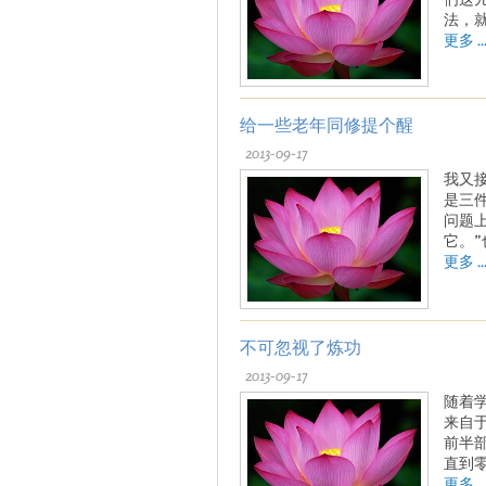
法，
更多 ..
给一些老年同修提个醒
2013-09-17
我又
是三
问题
它。
更多 ..
不可忽视了炼功
2013-09-17
随着
来自
前半
直到
更多 ..