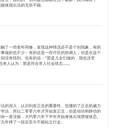
就能体现出法的无所不能。
.
接触了一些老年同修，发现这种情况还不是个别现象，有的
件事做的也不少；有的还是一些片区的协调人；但是在这个
上却没有悟到。也有的说：“那是儿女们做的，我也没管
”也有人认为：那是符合常人社会状态……。
.
学法的深入，认识到发正念的重要性，也懂的了正念的威力
于学法，所以二零零六年才开始发正念，但是动功和静功的
部份一直没炼，大约零六年下半年开始身体出现滑坡状态。
零九年摔了一跤后至今不能站立行走。
.