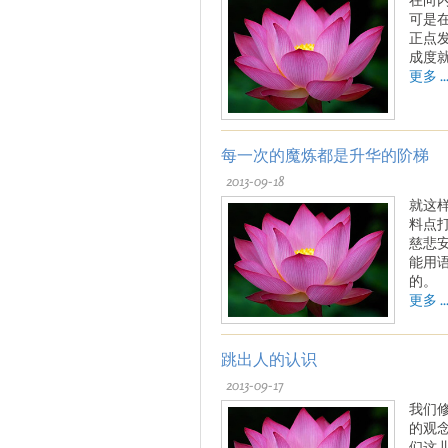
可是
正点
成度
更多 ..
每一次的魔炼都是升华的阶梯
2013-09-18
就这
料点
慈悲
能用
的。
更多 ..
跳出人的认识
2013-09-17
我们
的观
们这