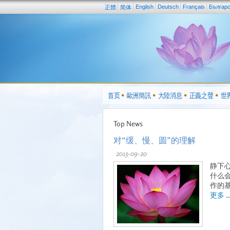
English
Deutsch
Français
Българ
正體
简体
首页
歐洲簡訊
大陸消息
正義之聲
世
Top News
对“缓、慢、圆”的理解
2013-09-20
静下
什么
作的
更多 ..