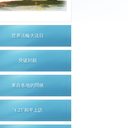
世界法輪大法日
突破封鎖
來自各地的問候
“4.25”和平上訪