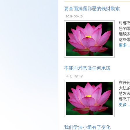
要全面揭露邪恶的钱财勒索
2013-09-19
对邪
恶的
继续
这些
更多 ..
不能向邪恶做任何承诺
2013-09-19
在任
大法
慧发
邪恶
更多 ..
我们学法小组有了变化