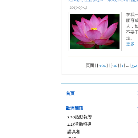
2013-09-15
在我
腰弯
人，
不要
走。
更多 ..
頁面 | [
-100
] | [
-10
] |
1
| ... |
352
首页
歐洲簡訊
7.20活動報導
4.25活動報導
講真相