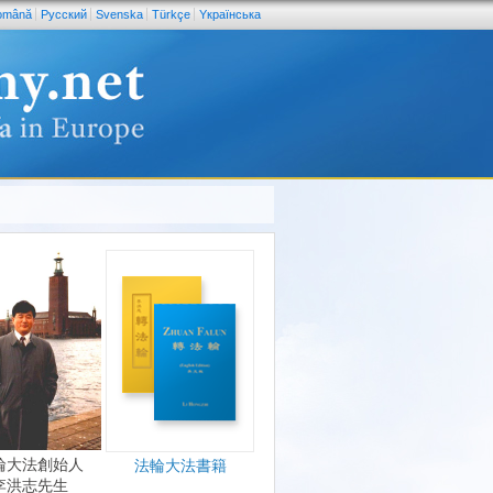
omână
Pусский
Svenska
Türkçe
Yкраїнська
輪大法創始人
法輪大法書籍
李洪志先生