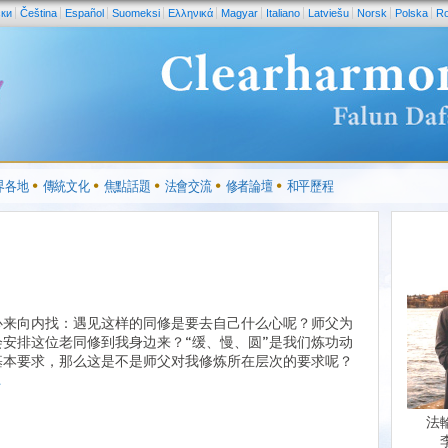
ски
Čeština
Español
Suomeksi
Ελληνικά
Magyar
Italiano
Latviešu
Norsk
Polska
R
界各地
傳統文化
焦點話題
法會交流
修者論壇
和平歷程
心来向内找：遇见这样的同修是要去自己什么心呢？师父为
会安排这位老同修到我身边来？“缓、慢、圆”是我们炼功动
基本要求，那么这是不是师父对我修炼所在层次的要求呢？
.
法