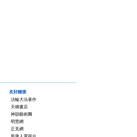
友好鏈接
法輪大法著作
天梯書店
神韻藝術團
明慧網
正見網
新唐人電視台