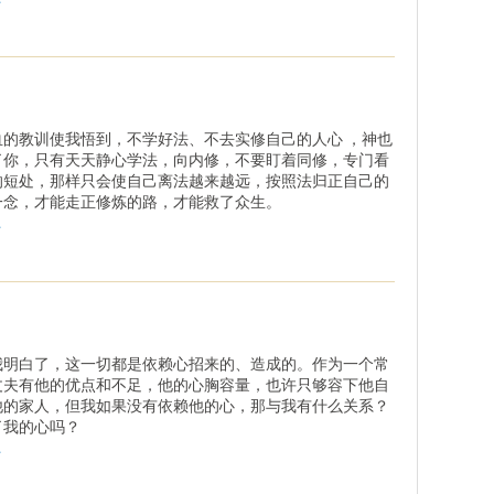
明
血的教训使我悟到，不学好法、不去实修自己的人心 ，神也
了你，只有天天静心学法，向内修，不要盯着同修，专门看
的短处，那样只会使自己离法越来越远，按照法归正自己的
一念，才能走正修炼的路，才能救了众生。
.
我明白了，这一切都是依赖心招来的、造成的。作为一个常
丈夫有他的优点和不足，他的心胸容量，也许只够容下他自
他的家人，但我如果没有依赖他的心，那与我有什么关系？
了我的心吗？
.