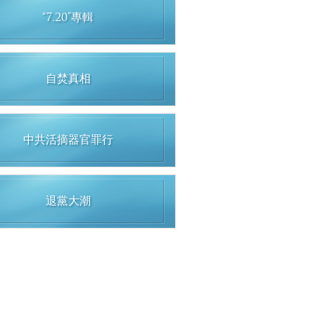
“7.20”專輯
自焚真相
中共活摘器官罪行
退黨大潮