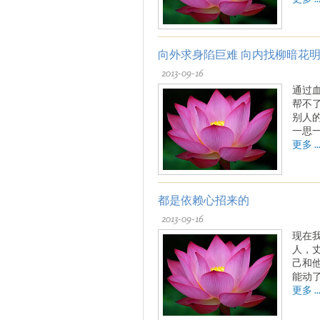
向外求身陷巨难 向内找柳暗花
2013-09-16
通过
帮不
别人
一思
更多 ..
都是依赖心招来的
2013-09-16
现在
人，
己和
能动
更多 ..