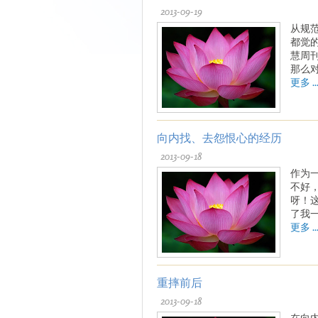
2013-09-19
从规
都觉
慧周
那么
更多 ..
向内找、去怨恨心的经历
2013-09-18
作为
不好
呀！
了我
更多 ..
重摔前后
2013-09-18
在向