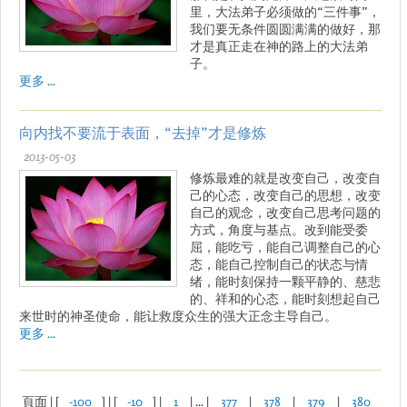
里，大法弟子必须做的“三件事”，
我们要无条件圆圆满满的做好，那
才是真正走在神的路上的大法弟
子。
更多 ...
向内找不要流于表面，“去掉”才是修炼
2013-05-03
修炼最难的就是改变自己，改变自
己的心态，改变自己的思想，改变
自己的观念，改变自己思考问题的
方式，角度与基点。改到能受委
屈，能吃亏，能自己调整自己的心
态，能自己控制自己的状态与情
绪，能时刻保持一颗平静的、慈悲
的、祥和的心态，能时刻想起自己
来世时的神圣使命，能让救度众生的强大正念主导自己。
更多 ...
頁面 | [
-100
] | [
-10
] |
1
| ... |
377
|
378
|
379
|
380