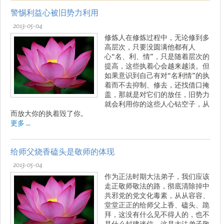
警惕利益心被旧势力利用
2013-05-04
修炼人在修炼过程中，无论修到多
高层次，只要没圆满他都有人
心“名、利、情”，只是随着层次的
提高，这些执着心会越来越淡。但
如果意识到自己有对“名利情”的执
着而不去抑制、修去，还找借口掩
盖，那就是对它们的放任，旧势力
就会利用你的这些人心钻空子，从
而放大你的执着毁了你。
更多 ...
给师父烧香磕头是敬师的体现
2013-05-04
作为正法时期大法弟子，我们应该
走正敬师敬法的路，彻底清除掉中
共邪党的党文化毒素，从从容容、
堂堂正正的给师父上香、磕头、跪
拜，这没有什么见不得人的，也不
是什么封建迷信，这是大法弟子敬