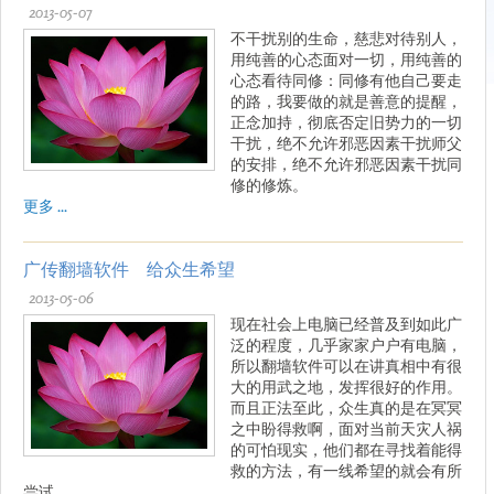
2013-05-07
不干扰别的生命，慈悲对待别人，
用纯善的心态面对一切，用纯善的
心态看待同修：同修有他自己要走
的路，我要做的就是善意的提醒，
正念加持，彻底否定旧势力的一切
干扰，绝不允许邪恶因素干扰师父
的安排，绝不允许邪恶因素干扰同
修的修炼。
更多 ...
广传翻墙软件 给众生希望
2013-05-06
现在社会上电脑已经普及到如此广
泛的程度，几乎家家户户有电脑，
所以翻墙软件可以在讲真相中有很
大的用武之地，发挥很好的作用。
而且正法至此，众生真的是在冥冥
之中盼得救啊，面对当前天灾人祸
的可怕现实，他们都在寻找着能得
救的方法，有一线希望的就会有所
尝试。