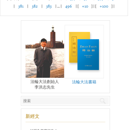
|
381
|
382
|
383
| ... |
496
| [
+10
] | [
+100
] |
法輪大法創始人
法輪大法書籍
李洪志先生
新經文