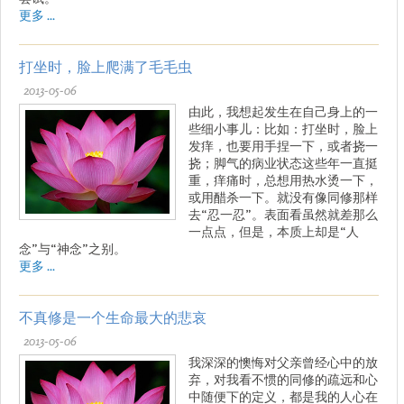
更多 ...
打坐时，脸上爬满了毛毛虫
2013-05-06
由此，我想起发生在自己身上的一
些细小事儿：比如：打坐时，脸上
发痒，也要用手捏一下，或者挠一
挠；脚气的病业状态这些年一直挺
重，痒痛时，总想用热水烫一下，
或用醋杀一下。就没有像同修那样
去“忍一忍”。表面看虽然就差那么
一点点，但是，本质上却是“人
念”与“神念”之别。
更多 ...
不真修是一个生命最大的悲哀
2013-05-06
我深深的懊悔对父亲曾经心中的放
弃，对我看不惯的同修的疏远和心
中随便下的定义，都是我的人心在