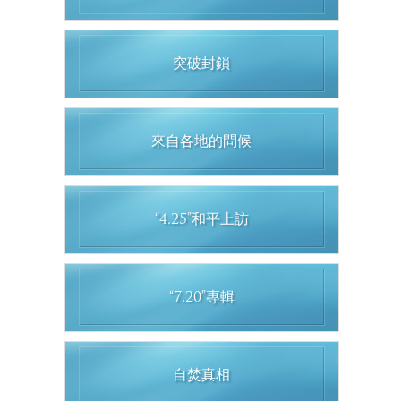
突破封鎖
來自各地的問候
“4.25”和平上訪
“7.20”專輯
自焚真相