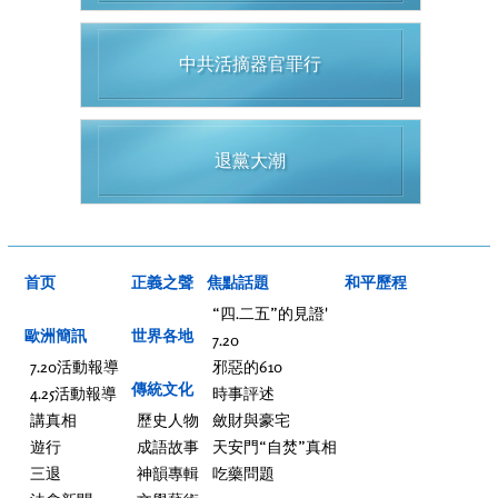
中共活摘器官罪行
退黨大潮
首页
正義之聲
焦點話題
和平歷程
“四.二五”的見證'
歐洲簡訊
世界各地
7.20
7.20活動報導
邪惡的610
傳統文化
4.25活動報導
時事評述
講真相
歷史人物
斂財與豪宅
遊行
成語故事
天安門“自焚”真相
三退
神韻專輯
吃藥問題