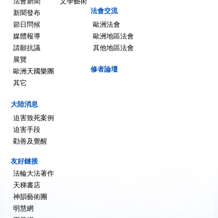
法會新聞
文學藝術
法會交流
新聞發布
節日問候
歐洲法會
媒體報導
歐洲地區法會
請願抗議
其他地區法會
展覽
修者論壇
歐洲天國樂團
其它
大陸消息
迫害致死案例
迫害手段
勸善及覺醒
友好鏈接
法輪大法著作
天梯書店
神韻藝術團
明慧網