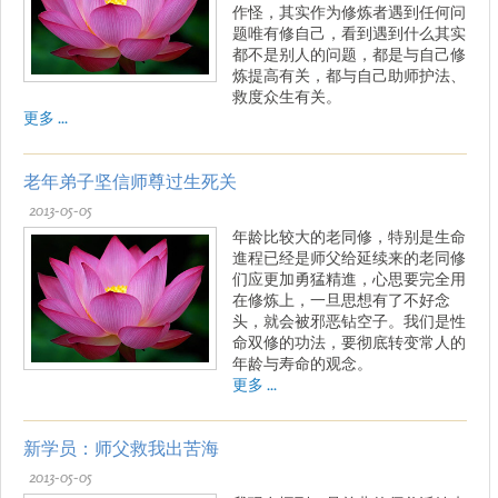
作怪，其实作为修炼者遇到任何问
题唯有修自己，看到遇到什么其实
都不是别人的问题，都是与自己修
炼提高有关，都与自己助师护法、
救度众生有关。
更多 ...
老年弟子坚信师尊过生死关
2013-05-05
年龄比较大的老同修，特别是生命
進程已经是师父给延续来的老同修
们应更加勇猛精進，心思要完全用
在修炼上，一旦思想有了不好念
头，就会被邪恶钻空子。我们是性
命双修的功法，要彻底转变常人的
年龄与寿命的观念。
更多 ...
新学员：师父救我出苦海
2013-05-05