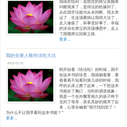
我现在悟到：是慈悲的师父派她来
叫醒我来了，是得法的机缘到了。
从此我学法炼功从未间断。我太幸
运了，生这场重病让我得大法了，
走入修炼了，坏事变好事了。幸福
的沐浴在师父的浩荡佛恩中，走上
了跟随师父回家之路。
更多 ...
我的全家人敬仰法轮大法
2013-05-05
刚开始看《转法轮》的时候，因不
知这本书的珍贵，我就躺着看，看
着看着不知看到第几讲的时候，我
呼的从床上爬了起来，一下把这本
书抱在了胸口，当时的感觉就象：
我是一个在外飘零很久的孩子终于
见到了母亲，莫名其妙的痛哭了起
来，心里在喊着“我可找到您了！
为什么不让我早看到这本书呢？”
更多 ...