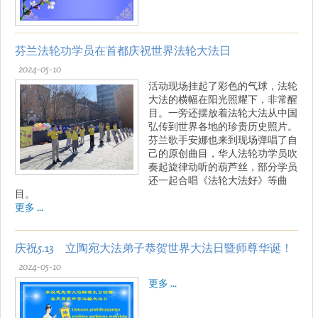
芬兰法轮功学员在首都庆祝世界法轮大法日
2024-05-10
活动现场挂起了彩色的气球，法轮
大法的横幅在阳光照耀下，非常醒
目。一旁还摆放着法轮大法从中国
弘传到世界各地的珍贵历史照片。
芬兰歌手安娜也来到现场弹唱了自
己的原创曲目，华人法轮功学员吹
奏起旋律动听的葫芦丝，部分学员
还一起合唱《法轮大法好》等曲
目。
更多 ...
庆祝5.13 立陶宛大法弟子恭贺世界大法日暨师尊华诞！
2024-05-10
更多 ...