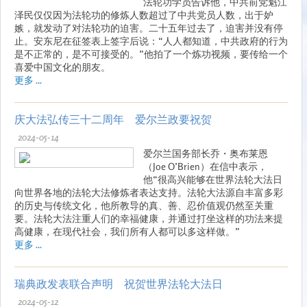
法轮功学员告诉他，中共前党魁江
泽民仅仅因为法轮功的修炼人数超过了中共党员人数，出于妒
嫉，就发动了对法轮功的迫害。二十五年过去了，迫害并没有停
止。安东尼在征签表上签字后说：“人人都知道，中共政府的行为
是不正常的，是不可接受的。”他拍了一个炼功视频，要传给一个
喜爱中国文化的朋友。
更多 ...
庆大法弘传三十二周年 爱尔兰政要祝贺
2024-05-14
爱尔兰国务部长乔・奥布莱恩
（Joe O’Brien）在信中表示，
他“很高兴能够在世界法轮大法日
向世界各地的法轮大法修炼者表达支持。法轮大法源自丰富多彩
的历史与传统文化，他所教导的真、善、忍价值观仍然至关重
要。法轮大法注重人们的幸福健康，并通过打坐这样的功法来提
高健康，在现代社会，我们所有人都可以多这样做。”
更多 ...
瑞典政发表联合声明 祝贺世界法轮大法日
2024-05-12