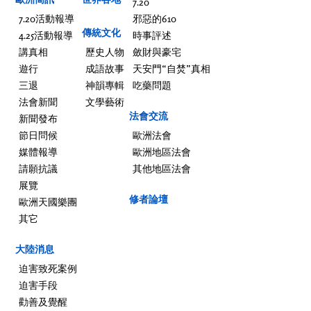
7.20
7.20活動報導
邪惡的610
傳統文化
4.25活動報導
時事評述
講真相
歷史人物
斂財與豪宅
遊行
成語故事
天安門“自焚”真相
三退
神韻專輯
吃藥問題
法會新聞
文學藝術
法會交流
新聞發布
節日問候
歐洲法會
媒體報導
歐洲地區法會
請願抗議
其他地區法會
展覽
修者論壇
歐洲天國樂團
其它
大陸消息
迫害致死案例
迫害手段
勸善及覺醒