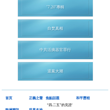
“7.20”專輯
自焚真相
中共活摘器官罪行
退黨大潮
首页
正義之聲
焦點話題
和平歷程
“四.二五”的見證'
歐洲簡訊
世界各地