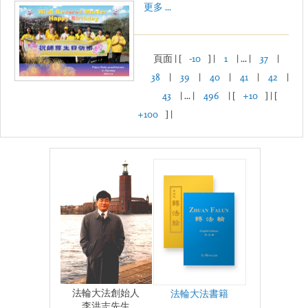
更多 ...
頁面 | [
-10
] |
1
| ... |
37
|
38
|
39
|
40
|
41
|
42
|
43
| ... |
496
| [
+10
] | [
+100
] |
法輪大法創始人
法輪大法書籍
李洪志先生