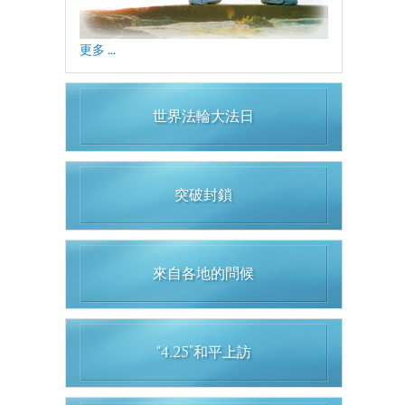
更多 ...
世界法輪大法日
突破封鎖
來自各地的問候
“4.25”和平上訪