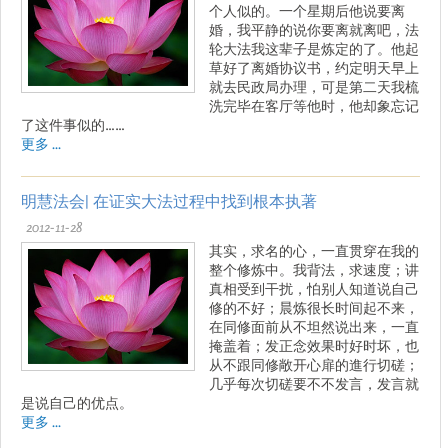
个人似的。一个星期后他说要离
婚，我平静的说你要离就离吧，法
轮大法我这辈子是炼定的了。他起
草好了离婚协议书，约定明天早上
就去民政局办理，可是第二天我梳
洗完毕在客厅等他时，他却象忘记
了这件事似的……
更多 ...
明慧法会| 在证实大法过程中找到根本执著
2012-11-28
其实，求名的心，一直贯穿在我的
整个修炼中。我背法，求速度；讲
真相受到干扰，怕别人知道说自己
修的不好；晨炼很长时间起不来，
在同修面前从不坦然说出来，一直
掩盖着；发正念效果时好时坏，也
从不跟同修敞开心扉的進行切磋；
几乎每次切磋要不不发言，发言就
是说自己的优点。
更多 ...