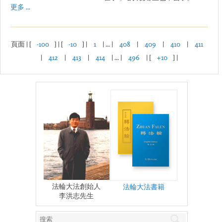
更多 ...
頁面 | [
-100
] | [
-10
] |
1
| ... |
408
|
409
|
410
|
411
|
412
|
413
|
414
| ... |
496
| [
+10
] |
法輪大法創始人
法輪大法書籍
李洪志先生