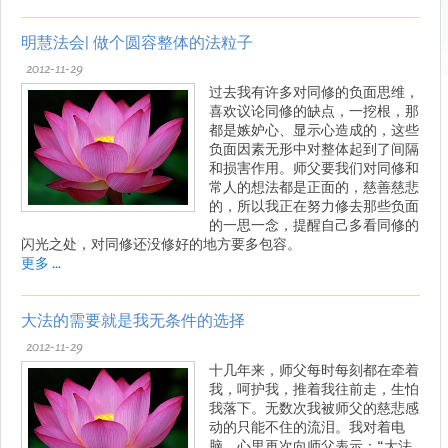
明慧法会| 做个圆容整体的法粒子
2012-11-29
过去我有许多对同修的负面思维，
喜欢议论同修的缺点，一挖根，那
都是嫉妒心、显示心造成的，这些
负面因素无形中对整体起到了间隔
和损害作用。师父要我们对同修和
常人的想法都是正面的，慈善慈悲
的，所以我正在努力修去那些负面
的一思一念，提醒自己多看同修的
闪光之处，对同修还没修好的地方要多包容。
更多 ...
大法的需要就是我无条件的选择
2012-11-29
十几年来，师父每时每刻都在牵着
我，呵护我，推着我往前走，生怕
我落下。无数次我被师父的慈悲感
动的只能不住的流泪。我对着电
脑，心里再次向师父表示：“大法