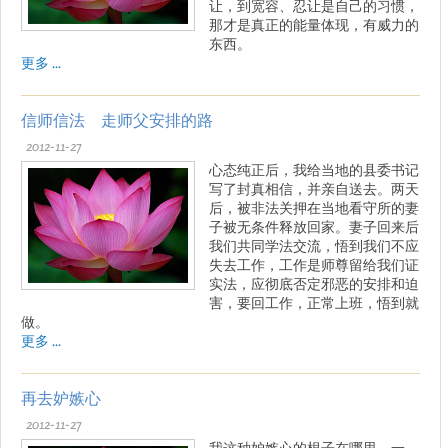
让，到宽容、忍让是自己的习惯，
那才是真正的能量体现，有威力的
东西。
更多 ...
信师信法 走师父安排的路
2012-11-27
心态纯正后，我给当地的县委书记
写了封真相信，并亲自送去。两天
后，被非法关押在当地看守所的妻
子被无条件释放回家。妻子回来后
我们共同学法交流，悟到我们不应
失去工作，工作是师尊留给我们证
实法，应彻底否定邪恶的安排和迫
害，要回工作，正常上班，悟到就
做。
更多 ...
再去妒嫉心
2012-11-27
我这种妒嫉心的根子在哪里，一