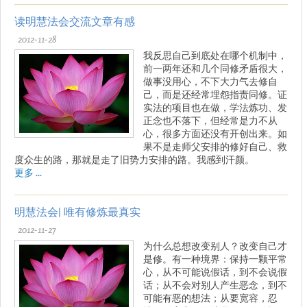
读明慧法会交流文章有感
2012-11-28
我反思自己到底处在哪个机制中，
前一两年还和几个同修矛盾很大，
做事没用心，不下大力气去修自
己，而是还经常埋怨指责同修。证
实法的项目也在做，学法炼功、发
正念也不落下，但经常是力不从
心，很多方面还没有开创出来。如
果不是走师父安排的修好自己、救
度众生的路，那就是走了旧势力安排的路。我感到汗颜。
更多 ...
明慧法会| 唯有修炼最真实
2012-11-27
为什么总想改变别人？改变自己才
是修。有一种境界：保持一颗平常
心，从不可能说假话，到不会说假
话；从不会对别人产生恶念，到不
可能有恶的想法；从要宽容，忍