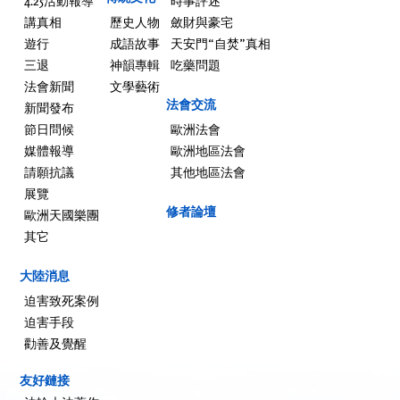
4.25活動報導
時事評述
講真相
歷史人物
斂財與豪宅
遊行
成語故事
天安門“自焚”真相
三退
神韻專輯
吃藥問題
法會新聞
文學藝術
法會交流
新聞發布
節日問候
歐洲法會
媒體報導
歐洲地區法會
請願抗議
其他地區法會
展覽
修者論壇
歐洲天國樂團
其它
大陸消息
迫害致死案例
迫害手段
勸善及覺醒
友好鏈接