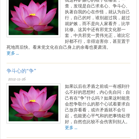
查，发现是自己求名心、争斗心、
执著自我的心在作怪，就认为自己
行，自己的对，谁别超过我，超过
就妒嫉，而不是向人家看齐，比学
比修。这其中还有邪党文化那一
套，中共邪党一贯伟光正，谁比它
好都不行，非得迫害你，甚至置于
死地而后快。看来党文化在自己身上的余毒也要肃清。
更多 ...
争斗心的“争”
2012-11-26
如果以后在矛盾之前或一有感到什
么不好的思想时，内心先自问：自
己有在“争”什么吗？如果这时能意
会想争取什么的那个心试着要求自
己放弃看看，或许矛盾就不会引
起，也能更心平气和的把事情处理
好，自然也比较不会伤害到别人。
更多 ...