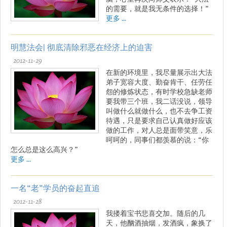
的需要，就是我无条件的选择！”
更多 ...
明慧法会| 彻底清除邪恶在经济上的迫害
2012-11-29
在新的环境里，我尽量展示出大法
弟子宽容大度、勤奋肯干、任劳任
怨的修炼状态，有时学校急缺老师
要我带三个班，我二话没说，领导
叫做什么就做什么，也不去争工资
待遇，只是要求自己认真做好应该
做的工作，对人总是面带笑意，乐
呵呵的，同事们都羡慕的说：“你
怎么总是这么高兴？”
更多 ...
一名“老”学员的奋起直追
2012-11-28
我搂着宝书悲喜交加。随后的几
天，他酗酒抽烟，发酒疯，象换了