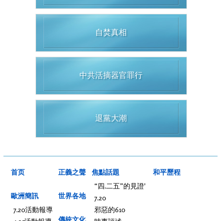
自焚真相
中共活摘器官罪行
退黨大潮
首页
正義之聲
焦點話題
和平歷程
“四.二五”的見證'
歐洲簡訊
世界各地
7.20
7.20活動報導
邪惡的610
傳統文化