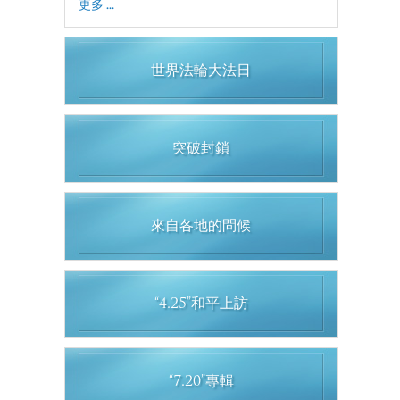
更多 ...
世界法輪大法日
突破封鎖
來自各地的問候
“4.25”和平上訪
“7.20”專輯