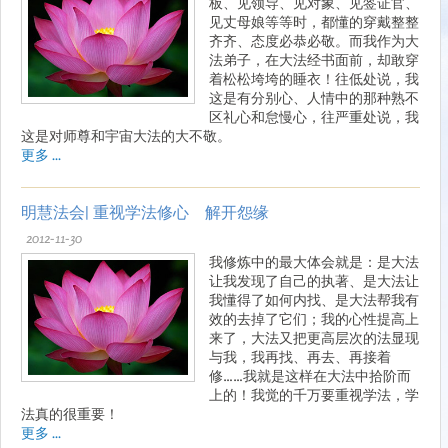
板、见领导、见对象、见签证官、
见丈母娘等等时，都懂的穿戴整整
齐齐、态度必恭必敬。而我作为大
法弟子，在大法经书面前，却敢穿
着松松垮垮的睡衣！往低处说，我
这是有分别心、人情中的那种熟不
区礼心和怠慢心，往严重处说，我
这是对师尊和宇宙大法的大不敬。
更多 ...
明慧法会| 重视学法修心 解开怨缘
2012-11-30
我修炼中的最大体会就是：是大法
让我发现了自己的执著、是大法让
我懂得了如何内找、是大法帮我有
效的去掉了它们；我的心性提高上
来了，大法又把更高层次的法显现
与我，我再找、再去、再接着
修……我就是这样在大法中拾阶而
上的！我觉的千万要重视学法，学
法真的很重要！
更多 ...