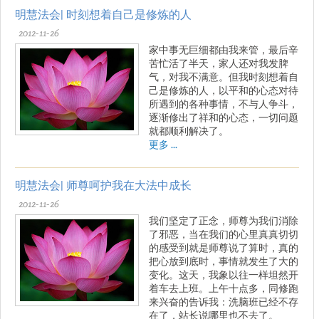
明慧法会| 时刻想着自己是修炼的人
2012-11-26
家中事无巨细都由我来管，最后辛
苦忙活了半天，家人还对我发脾
气，对我不满意。但我时刻想着自
己是修炼的人，以平和的心态对待
所遇到的各种事情，不与人争斗，
逐渐修出了祥和的心态，一切问题
就都顺利解决了。
更多 ...
明慧法会| 师尊呵护我在大法中成长
2012-11-26
我们坚定了正念，师尊为我们消除
了邪恶，当在我们的心里真真切切
的感受到就是师尊说了算时，真的
把心放到底时，事情就发生了大的
变化。这天，我象以往一样坦然开
着车去上班。上午十点多，同修跑
来兴奋的告诉我：洗脑班已经不存
在了，站长说哪里也不去了。