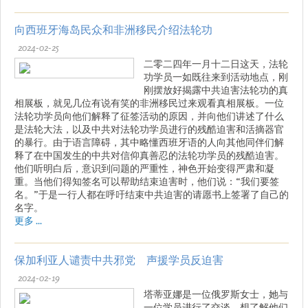
向西班牙海岛民众和非洲移民介绍法轮功
2024-02-25
二零二四年一月十二日这天，法轮
功学员一如既往来到活动地点，刚
刚摆放好揭露中共迫害法轮功的真
相展板，就见几位有说有笑的非洲移民过来观看真相展板。一位
法轮功学员向他们解释了征签活动的原因，并向他们讲述了什么
是法轮大法，以及中共对法轮功学员进行的残酷迫害和活摘器官
的暴行。由于语言障碍，其中略懂西班牙语的人向其他同伴们解
释了在中国发生的中共对信仰真善忍的法轮功学员的残酷迫害。
他们听明白后，意识到问题的严重性，神色开始变得严肃和凝
重。当他们得知签名可以帮助结束迫害时，他们说：“我们要签
名。”于是一行人都在呼吁结束中共迫害的请愿书上签署了自己的
名字。
更多 ...
保加利亚人谴责中共邪党 声援学员反迫害
2024-02-19
塔蒂亚娜是一位俄罗斯女士，她与
一位学员进行了交谈，想了解他们