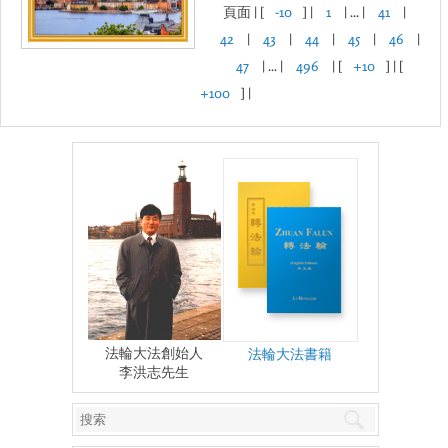
頁面 | [
-10
] |
1
| ... |
41
|
42
|
43
|
44
|
45
|
46
|
47
| ... |
496
| [
+10
] | [
+100
] |
法輪大法創始人
法輪大法書籍
李洪志先生