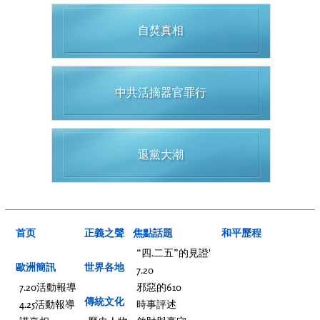
自焚真相
中共活摘器官罪行
退黨大潮
首页
正義之聲
焦點話題
和平歷程
“四.二五”的見證'
歐洲簡訊
世界各地
7.20
7.20活動報導
邪惡的610
傳統文化
4.25活動報導
時事評述