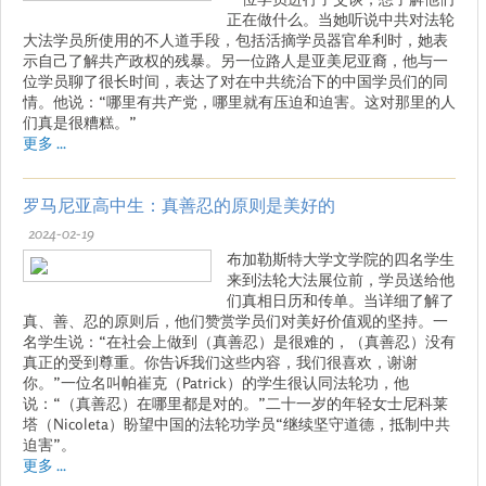
正在做什么。当她听说中共对法轮
大法学员所使用的不人道手段，包括活摘学员器官牟利时，她表
示自己了解共产政权的残暴。另一位路人是亚美尼亚裔，他与一
位学员聊了很长时间，表达了对在中共统治下的中国学员们的同
情。他说：“哪里有共产党，哪里就有压迫和迫害。这对那里的人
们真是很糟糕。”
更多 ...
罗马尼亚高中生：真善忍的原则是美好的
2024-02-19
布加勒斯特大学文学院的四名学生
来到法轮大法展位前，学员送给他
们真相日历和传单。当详细了解了
真、善、忍的原则后，他们赞赏学员们对美好价值观的坚持。一
名学生说：“在社会上做到（真善忍）是很难的，（真善忍）没有
真正的受到尊重。你告诉我们这些内容，我们很喜欢，谢谢
你。”一位名叫帕崔克（Patrick）的学生很认同法轮功，他
说：“（真善忍）在哪里都是对的。”二十一岁的年轻女士尼科莱
塔（Nicoleta）盼望中国的法轮功学员“继续坚守道德，抵制中共
迫害”。
更多 ...