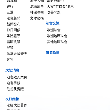
講真相
歷史人物
斂財與豪宅
遊行
成語故事
天安門“自焚”真相
三退
神韻專輯
吃藥問題
法會新聞
文學藝術
法會交流
新聞發布
節日問候
歐洲法會
媒體報導
歐洲地區法會
請願抗議
其他地區法會
展覽
修者論壇
歐洲天國樂團
其它
大陸消息
迫害致死案例
迫害手段
勸善及覺醒
友好鏈接
法輪大法著作