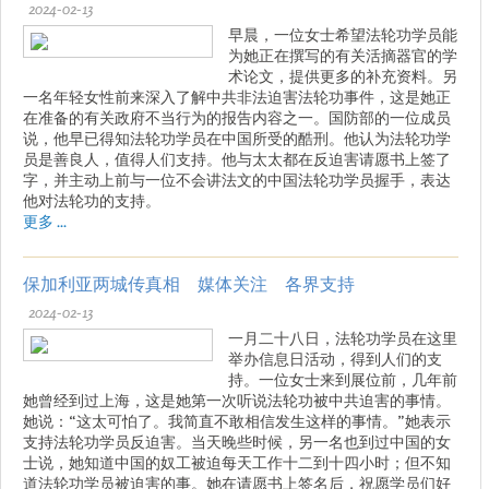
2024-02-13
早晨，一位女士希望法轮功学员能
为她正在撰写的有关活摘器官的学
术论文，提供更多的补充资料。另
一名年轻女性前来深入了解中共非法迫害法轮功事件，这是她正
在准备的有关政府不当行为的报告内容之一。国防部的一位成员
说，他早已得知法轮功学员在中国所受的酷刑。他认为法轮功学
员是善良人，值得人们支持。他与太太都在反迫害请愿书上签了
字，并主动上前与一位不会讲法文的中国法轮功学员握手，表达
他对法轮功的支持。
更多 ...
保加利亚两城传真相 媒体关注 各界支持
2024-02-13
一月二十八日，法轮功学员在这里
举办信息日活动，得到人们的支
持。一位女士来到展位前，几年前
她曾经到过上海，这是她第一次听说法轮功被中共迫害的事情。
她说：“这太可怕了。我简直不敢相信发生这样的事情。”她表示
支持法轮功学员反迫害。当天晚些时候，另一名也到过中国的女
士说，她知道中国的奴工被迫每天工作十二到十四小时；但不知
道法轮功学员被迫害的事。她在请愿书上签名后，祝愿学员们好