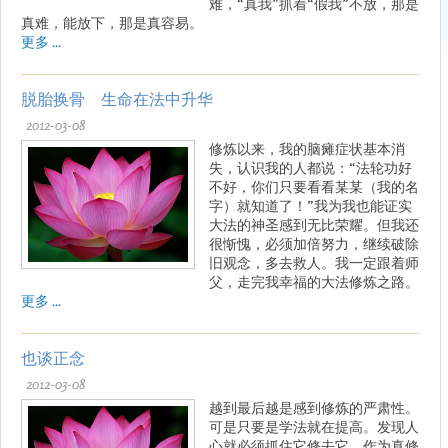
难，“真我”抓着“假我”不放，那是
真难，能放下，那是真容易。
更多 ...
脱胎换骨 生命在法中升华
2012-03-08
修炼以来，我的脑瘫症状基本消
失，认识我的人都说：“法轮功好
不好，你们只要看看某某（我的名
字）就知道了！”我为我也能证实
大法的神圣感到无比荣耀。但我还
很惭愧，必须加倍努力，继续破除
旧观念，多去救人。我一定跟着师
父，走完我幸福的大法修炼之路。
更多 ...
也谈正念
2012-03-08
越到最后越是感到修炼的严肃性。
可是只要是学法就在提高。发现人
心就必须抓住它修去它，作为真修