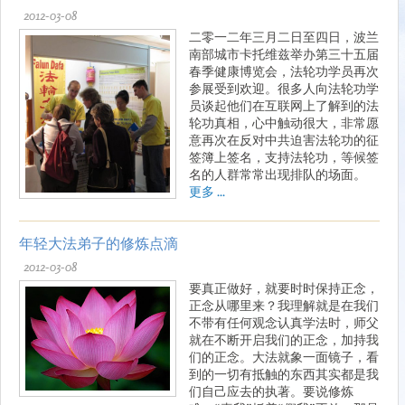
2012-03-08
二零一二年三月二日至四日，波兰
南部城市卡托维兹举办第三十五届
春季健康博览会，法轮功学员再次
参展受到欢迎。很多人向法轮功学
员谈起他们在互联网上了解到的法
轮功真相，心中触动很大，非常愿
意再次在反对中共迫害法轮功的征
签簿上签名，支持法轮功，等候签
名的人群常常出现排队的场面。
更多 ...
年轻大法弟子的修炼点滴
2012-03-08
要真正做好，就要时时保持正念，
正念从哪里来？我理解就是在我们
不带有任何观念认真学法时，师父
就在不断开启我们的正念，加持我
们的正念。大法就象一面镜子，看
到的一切有抵触的东西其实都是我
们自己应去的执著。要说修炼