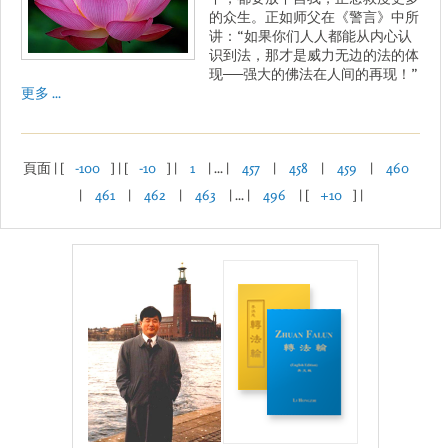
的众生。正如师父在《警言》中所
讲：“如果你们人人都能从内心认
识到法，那才是威力无边的法的体
现──强大的佛法在人间的再现！”
更多 ...
頁面 | [
-100
] | [
-10
] |
1
| ... |
457
|
458
|
459
|
460
|
461
|
462
|
463
| ... |
496
| [
+10
] |