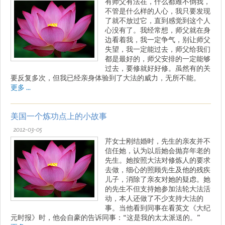
有师父有法在，什么都难不倒我，
不管是什么样的人心，我只要发现
了就不放过它，直到感觉到这个人
心没有了。我经常想，师父就在身
边看着我，我一定争气，别让师父
失望，我一定能过去，师父给我们
都是最好的，师父安排的一定能够
过去，要修就好好修。虽然有的关
要反复多次，但我已经亲身体验到了大法的威力，无所不能。
更多 ...
美国一个炼功点上的小故事
2012-03-05
芹女士刚结婚时，先生的亲友并不
信任她，认为以后她会抛弃年老的
先生。她按照大法对修炼人的要求
去做，细心的照顾先生及他的残疾
儿子，消除了亲友对她的疑虑。她
的先生不但支持她参加法轮大法活
动，本人还做了不少支持大法的
事。当他看到同事在看英文《大纪
元时报》时，他会自豪的告诉同事：“这是我的太太派送的。”