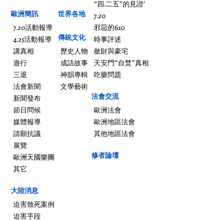
“四.二五”的見證'
歐洲簡訊
世界各地
7.20
7.20活動報導
邪惡的610
傳統文化
4.25活動報導
時事評述
講真相
歷史人物
斂財與豪宅
遊行
成語故事
天安門“自焚”真相
三退
神韻專輯
吃藥問題
法會新聞
文學藝術
法會交流
新聞發布
節日問候
歐洲法會
媒體報導
歐洲地區法會
請願抗議
其他地區法會
展覽
修者論壇
歐洲天國樂團
其它
大陸消息
迫害致死案例
迫害手段