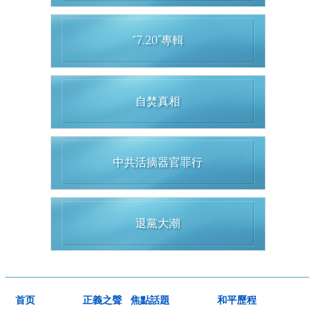
“7.20”專輯
自焚真相
中共活摘器官罪行
退黨大潮
首页
正義之聲
焦點話題
和平歷程