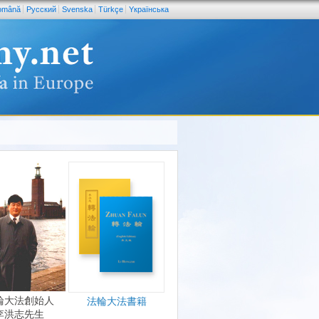
omână
Pусский
Svenska
Türkçe
Yкраїнська
輪大法創始人
法輪大法書籍
李洪志先生