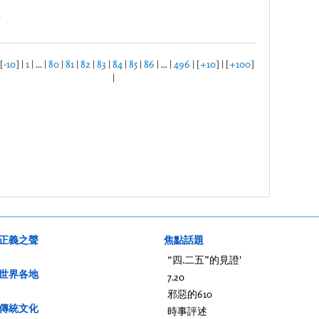
.
[
-10
] |
1
| ... |
80
|
81
|
82
|
83
|
84
|
85
|
86
| ... |
496
| [
+10
] | [
+100
]
|
正義之聲
焦點話題
“四.二五”的見證'
世界各地
7.20
邪惡的610
傳統文化
時事評述