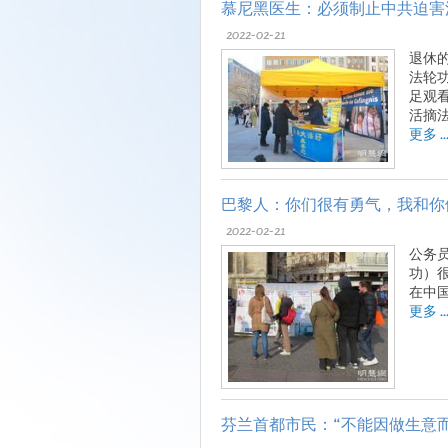
慕尼黑医生：必须制止中共迫害
2022-02-21
退休
法轮
足观
活摘
更多 ..
巴黎人：你们很有勇气，我和你
2022-02-21
公务
功）
在中
更多 ..
芬兰首都市民：“不能因做生意