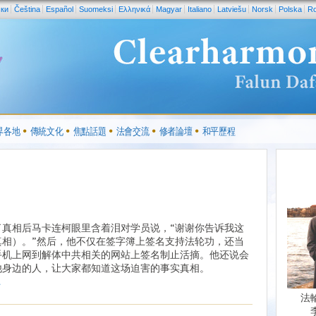
ски
Čeština
Español
Suomeksi
Ελληνικά
Magyar
Italiano
Latviešu
Norsk
Polska
R
界各地
傳統文化
焦點話題
法會交流
修者論壇
和平歷程
了真相后马卡连柯眼里含着泪对学员说，“谢谢你告诉我这
真相）。”然后，他不仅在签字簿上签名支持法轮功，还当
手机上网到解体中共相关的网站上签名制止活摘。他还说会
他身边的人，让大家都知道这场迫害的事实真相。
.
法