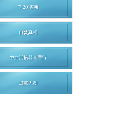
“7.20”專輯
自焚真相
中共活摘器官罪行
退黨大潮