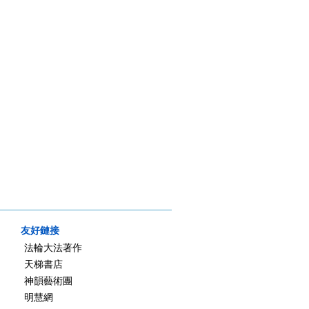
友好鏈接
法輪大法著作
天梯書店
神韻藝術團
明慧網