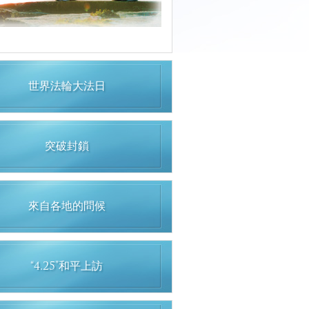
世界法輪大法日
突破封鎖
來自各地的問候
“4.25”和平上訪