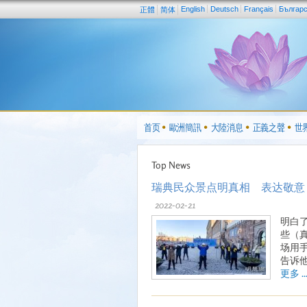
English
Deutsch
Français
Българ
正體
简体
首页
歐洲簡訊
大陸消息
正義之聲
世
Top News
瑞典民众景点明真相 表达敬意
2022-02-21
明白
些（
场用
告诉
更多 ..