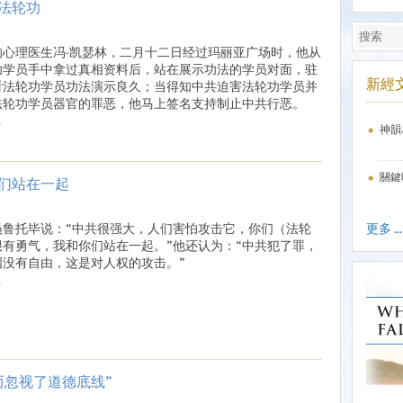
法轮功
的心理医生冯·凯瑟林，二月十二日经过玛丽亚广场时，他从
功学员手中拿过真相资料后，站在展示功法的学员对面，驻
新經
看法轮功学员功法演示良久；当得知中共迫害法轮功学员并
法轮功学员器官的罪恶，他马上签名支持制止中共行恶。
.
神韻
關鍵
们站在一起
更多 ...
员鲁托毕说：“中共很强大，人们害怕攻击它，你们（法轮
很有勇气，我和你们站在一起。”他还认为：“中共犯了罪，
国没有自由，这是对人权的攻击。”
.
而忽视了道德底线”