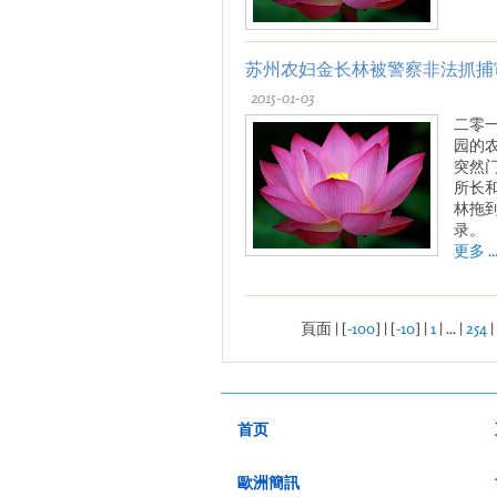
苏州农妇金长林被警察非法抓捕
2015-01-03
二零
园的
突然
所长
林拖
录。
更多 ..
頁面 | [
-100
] | [
-10
] |
1
| ... |
254
|
首页
歐洲簡訊