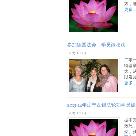
方，
更多 ..
参加德国法会 学员谈收获
2015-01-03
二零
特基
大，
以及
更多 ..
2013-14年辽宁盘锦法轮功学员
2015-01-03
据不
致死
架、