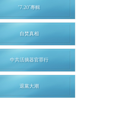
“7.20”專輯
自焚真相
中共活摘器官罪行
退黨大潮