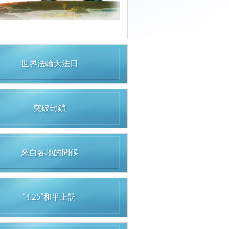
世界法輪大法日
突破封鎖
來自各地的問候
“4.25”和平上訪