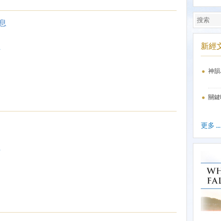
息
新經
.
神韻
關鍵
更多 ...
.