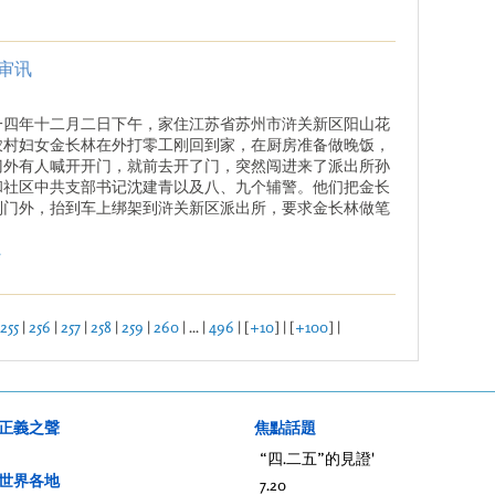
审讯
一四年十二月二日下午，家住江苏省苏州市浒关新区阳山花
农村妇女金长林在外打零工刚回到家，在厨房准备做晚饭，
门外有人喊开开门，就前去开了门，突然闯进来了派出所孙
和社区中共支部书记沈建青以及八、九个辅警。他们把金长
到门外，抬到车上绑架到浒关新区派出所，要求金长林做笔
.
255
|
256
|
257
|
258
|
259
|
260
| ... |
496
| [
+10
] | [
+100
] |
正義之聲
焦點話題
“四.二五”的見證'
世界各地
7.20