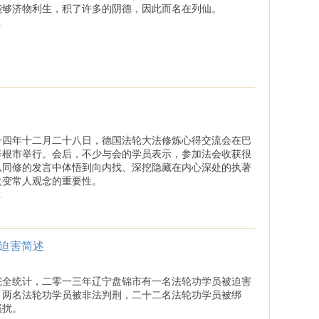
能够济物利生，积了许多的阴德，因此而名在列仙。
.
一四年十二月二十八日，德国法轮大法修炼心得交流会在巴
辛根市举行。会后，不少与会的学员表示，参加法会收获很
从同修的发言中体悟到向内找、深挖隐藏在内心深处的执著
改变常人观念的重要性。
.
被迫害简述
完全统计，二零一三年辽宁盘锦市有一名法轮功学员被迫害
，两名法轮功学员被非法判刑，二十二名法轮功学员被绑
骚扰。