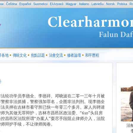
ски
Čeština
Español
Suomeksi
Ελληνικά
Magyar
Italiano
Latviešu
Norsk
Polska
R
界各地
傳統文化
焦點話題
法會交流
修者論壇
和平歷程
卷
市法轮功学员李德全、李德祥、邓晓波在二零一三年十月被
市警察非法抓捕，警察强加罪名，企图非法判刑。现李德全
非法关押在吉林市看守所已快一年零三个多月。家人共聘请
师为其做无罪辩护，吉林市昌邑区政法委、“610”头目房
操控昌邑区法院所谓“办案人”耍尽手段阻止律师介入，法院
律师辩护手续，不让律师阅卷。
法
.