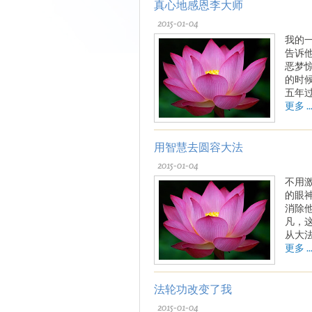
真心地感恩李大师
2015-01-04
我的
告诉
恶梦
的时
五年
更多 ..
用智慧去圆容大法
2015-01-04
不用
的眼
消除
凡，
从大
更多 ..
法轮功改变了我
2015-01-04