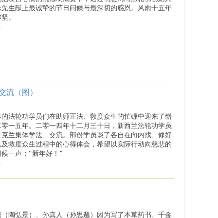
志先生献上最诚挚的节日问候与最深切的感恩。风雨十五年
弥坚。
.
交流（图）
界的法轮功学员们在助师正法、救度众生的忙碌中迎来了崭
二零一五年。二零一四年十二月三十日，新西兰法轮功学员
奥克兰集体学法、交流。部份学员谈了各自在向内找、修好
以及救度众生过程中的心得体会，希望以实际行动向慈悲的
候一声：“新年好！”
.
居（陶弘景）、孙真人（孙思邈）因为写了本草药书、千金