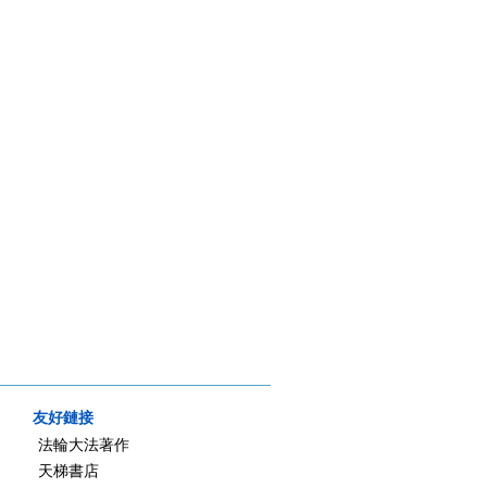
友好鏈接
法輪大法著作
天梯書店