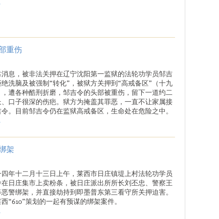
.
部重伤
靠消息，被非法关押在辽宁沈阳第一监狱的法轮功学员邹吉
拒绝洗脑及被强制“转化”，被狱方关押到“高戒备区”（十九
），遭各种酷刑折磨，邹吉令的头部被重伤，留下一道约二
长、口子很深的伤疤。狱方为掩盖其罪恶，一直不让家属接
吉令。目前邹吉令仍在监狱高戒备区，生命处在危险之中。
.
绑架
一四年十二月十三日上午，莱西市日庄镇堤上村法轮功学员
玲在日庄集市上卖粉条，被日庄派出所所长刘丕忠、警察王
等恶警绑架，并直接劫持到即墨普东第三看守所关押迫害。
西“610”策划的一起有预谋的绑架案件。
.