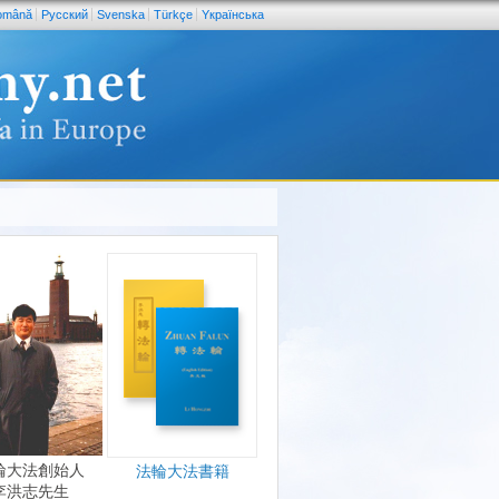
omână
Pусский
Svenska
Türkçe
Yкраїнська
輪大法創始人
法輪大法書籍
李洪志先生