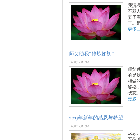
我沉
不骂
妻子
了。
更多 ..
师父助我“修炼如初”
2015-01-04
师父
的是
相做
够格
状态
更多 ..
2015年新年的感恩与希望
2015-01-04
201
既往