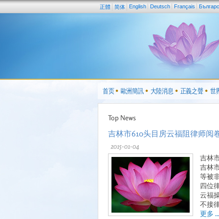
English
Deutsch
Français
Българ
正體
简体
首页
歐洲簡訊
大陸消息
正義之聲
世
Top News
吉林市610头目房云福阻律师阅
2015-01-04
吉林
吉林
等被
四位律
云福
不接
更多 ..