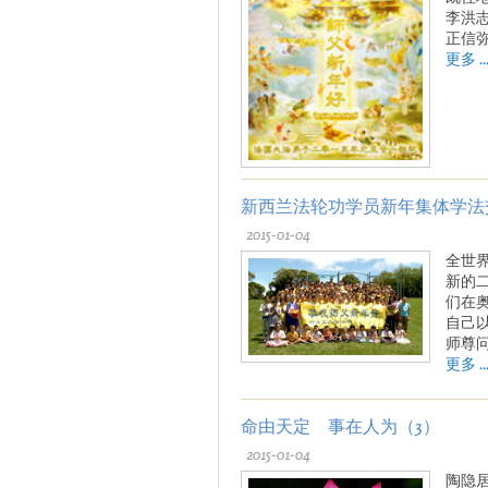
李洪
正信
更多 ..
新西兰法轮功学员新年集体学法
2015-01-04
全世
新的
们在
自己
师尊问
更多 ..
命由天定 事在人为（3）
2015-01-04
陶隐