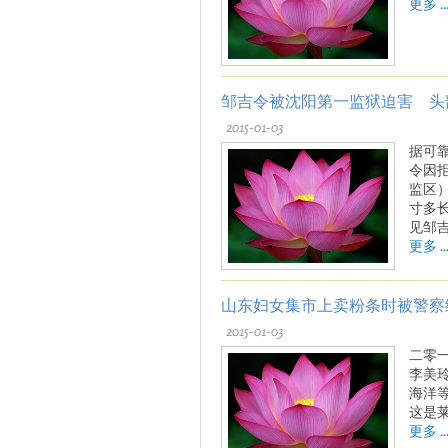
更多 ..
邹吉令被沈阳第一监狱迫害 头
2015-01-03
据可
令因
监区
寸多
见邹
更多 ..
山东妇女集市上卖粉条时被警察
2015-01-03
二零
李美
海洋
这是莱
更多 ..