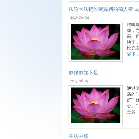
法轮大法把吃喝嫖赌的商人变成
2013-06-04
吃喝
豫，
高、
快了
比充
更多 ..
越修越知不足
2013-06-03
通过
盾的
好”
心。”
更多 ..
在法中修