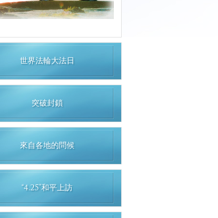
世界法輪大法日
突破封鎖
來自各地的問候
“4.25”和平上訪