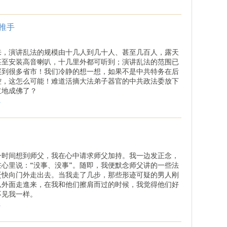
推手
来，演讲乱法的规模由十几人到几十人、甚至几百人，露天
甚至安装高音喇叭，十几里外都可听到；演讲乱法的范围已
展到很多省市！我们冷静的想一想，如果不是中共特务在后
控，这怎么可能！难道活摘大法弟子器官的中共政法委放下
立地成佛了？
.
一时间想到师父，我在心中请求师父加持。我一边发正念，
在心里说：“没事、没事”。随即，我便默念师父讲的一些法
赶快向门外走出去。当我走了几步，那些形迹可疑的男人刚
从外面走進来，在我和他们擦肩而过的时候，我觉得他们好
不见我一样。
.