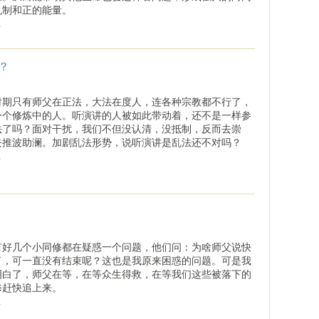
机制和正的能量。
.
？
时期只有师父在正法，大法在度人，连各种宗教都不行了，
一个修炼中的人。听演讲的人被如此带动着，还不是一样参
法了吗？面对干扰，我们不但没认清，没抵制，反而去崇
去推波助澜。加剧乱法形势，说听演讲是乱法还不对吗？
.
有好几个小同修都在疑惑一个问题，他们问：为啥师父说快
了，可一直没有结束呢？这也是我原来困惑的问题。可是我
明白了，师父在等，在等众生得救，在等我们这些被落下的
修赶快追上来。
.