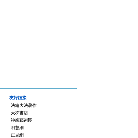
友好鏈接
法輪大法著作
天梯書店
神韻藝術團
明慧網
正見網