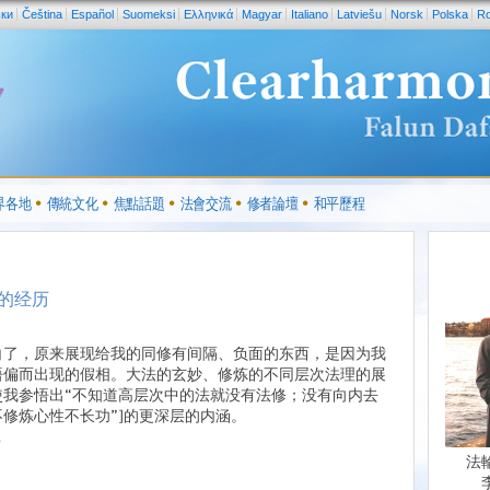
ски
Čeština
Español
Suomeksi
Ελληνικά
Magyar
Italiano
Latviešu
Norsk
Polska
R
界各地
傳統文化
焦點話題
法會交流
修者論壇
和平歷程
的经历
白了，原来展现给我的同修有间隔、负面的东西，是因为我
悟偏而出现的假相。大法的玄妙、修炼的不同层次法理的展
使我参悟出“不知道高层次中的法就没有法修；没有向内去
不修炼心性不长功”]的更深层的内涵。
.
法