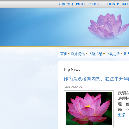
English
Deutsch
Français
Българ
正體
简体
首页
歐洲簡訊
大陸消息
正義之聲
世
Top News
作为旁观者向内找、在法中升华
2013-06-04
我明
法理
现，
修，
更多 ..