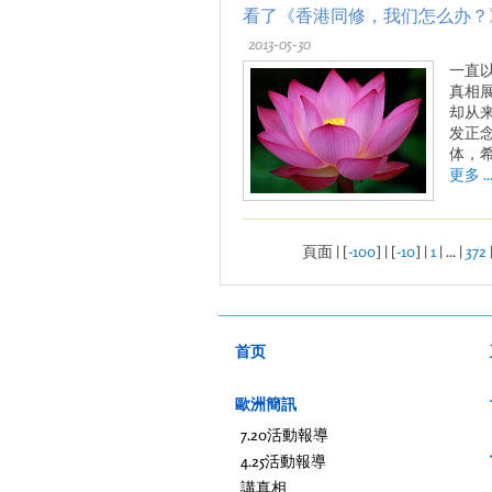
看了《香港同修，我们怎么办？
2013-05-30
一直
真相
却从
发正
体，
更多 ..
頁面 | [
-100
] | [
-10
] |
1
| ... |
372
首页
歐洲簡訊
7.20活動報導
4.25活動報導
講真相