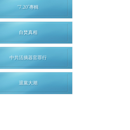
“7.20”專輯
自焚真相
中共活摘器官罪行
退黨大潮