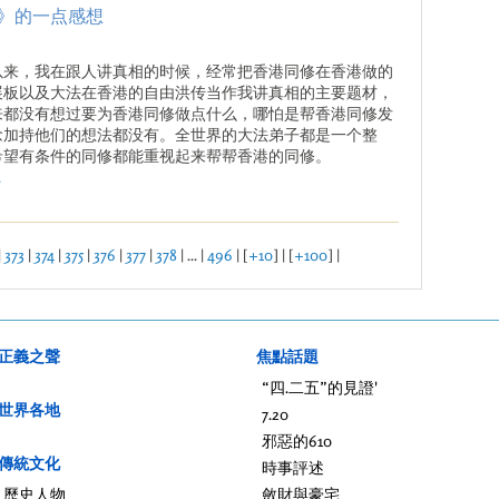
》的一点感想
以来，我在跟人讲真相的时候，经常把香港同修在香港做的
展板以及大法在香港的自由洪传当作我讲真相的主要题材，
来都没有想过要为香港同修做点什么，哪怕是帮香港同修发
念加持他们的想法都没有。全世界的大法弟子都是一个整
希望有条件的同修都能重视起来帮帮香港的同修。
.
|
373
|
374
|
375
|
376
|
377
|
378
| ... |
496
| [
+10
] | [
+100
] |
正義之聲
焦點話題
“四.二五”的見證'
世界各地
7.20
邪惡的610
傳統文化
時事評述
歷史人物
斂財與豪宅