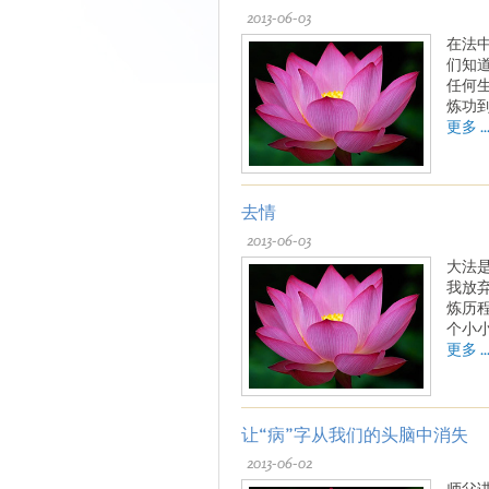
2013-06-03
在法
们知
任何
炼功
更多 ..
去情
2013-06-03
大法
我放
炼历
个小
更多 ..
让“病”字从我们的头脑中消失
2013-06-02
师父