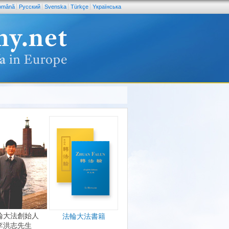
omână
Pусский
Svenska
Türkçe
Yкраїнська
輪大法創始人
法輪大法書籍
李洪志先生