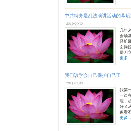
中共特务是乱法演讲活动的幕后
2013-05-30
几年
会场
经扩
面操
屠刀
更多 ..
我们该学会自己保护自己了
2013-05-30
我第
一边
理，
好又
象看
更多 ..