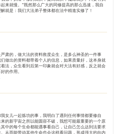
修起来就慢。”既然那么广大的同修提高的那么迅速，我自
理解就是：我们大法弟子整体都在法中精進实修了！
.
是严肃的，做大法的资料救度众生，是多么神圣的一件事
我们做出的资料都带着个人的信息，如果质量好，这本身就
实着法，众生看到后第一印象就会对大法有好感，反之就会
不好的作用。
.
和我女儿一起炼功的事，我明白了遇到任何事情都要修自
未来的新宇宙之所以能圆容不破，我想可能最重要的一个原
是其中的每个生命都能遇事看自己，让自己怎么达到法要求
准。从而能带动其他生命也会这样看问题，形成强大的向内