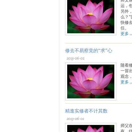
运，
另外
么？”
快修
任。
更多 ..
修去不易察觉的“求”心
2013-06-02
随着
一冒
观念
更多 ..
精進实修者不计其数
2013-06-01
师父
有，