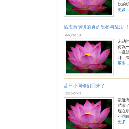
找的
更多 ..
热衷听演讲的真的没参与乱法吗
2013-05-31
末劫
何况
与乱
拜，
更多 ..
昔日小同修们回来了
2013-05-31
最近
结束
现在
小同
更多 ..