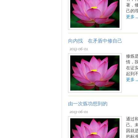
著，
己的
更多 ..
向内找 在矛盾中修自己
2013-06-01
修炼
情，
在证
起到
更多 ..
由一次炼功想到的
2013-06-01
通过
己。
因就
的标