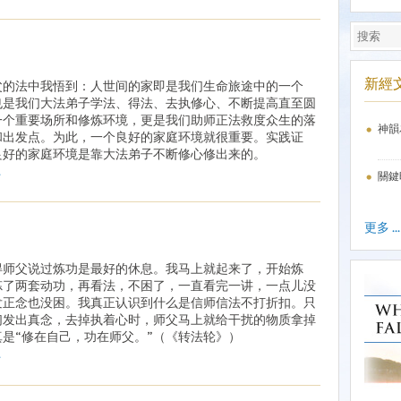
新經
父的法中我悟到：人世间的家即是我们生命旅途中的一个
也是我们大法弟子学法、得法、去执修心、不断提高直至圆
一个重要场所和修炼环境，更是我们助师正法救度众生的落
神韻
和出发点。为此，一个良好的家庭环境就很重要。实践证
良好的家庭环境是靠大法弟子不断修心修出来的。
.
關鍵
更多 ...
得师父说过炼功是最好的休息。我马上就起来了，开始炼
炼了两套动功，再看法，不困了，一直看完一讲，一点儿没
发正念也没困。我真正认识到什么是信师信法不打折扣。只
们发出真念，去掉执着心时，师父马上就给干扰的物质拿掉
真是“修在自己，功在师父。”（《转法轮》）
.