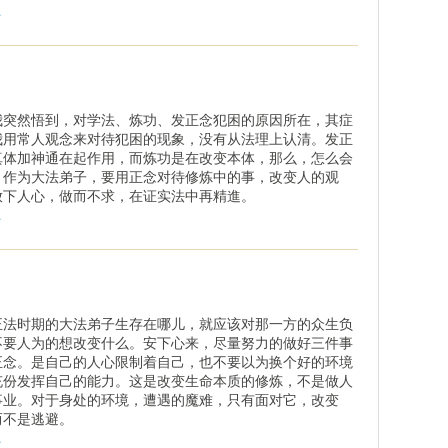
.
我突然悟到，对学法、炼功、发正念犯困的原因所在，其症
我用常人观念来对待犯困的现象，没有从法理上认清。发正
真体加神通在起作用，而炼功是在改变本体，那么，怎么会
？作为大法弟子，要用正念对待修炼中的事，改变人的观
放下人心，做而不求，在证实法中再精進。
.
正法时期的大法弟子生存在哪儿，就应该对那一方的众生负
不要人为的想改变什么。安下心来，尽量努力的做好三件事
正念。是自己的人心限制着自己，也不要以为换个好的环境
充份发挥自己的能力。这是改变生命本质的修炼，不是做人
事业。对于身处的环境，遭遇的魔难，只有面对它，改变
而不是逃避。
.