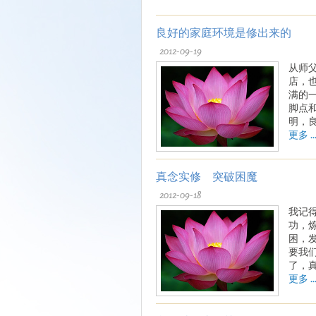
良好的家庭环境是修出来的
2012-09-19
从师
店，
满的
脚点
明，
更多 ..
真念实修 突破困魔
2012-09-18
我记
功，
困，
要我
了，
更多 ..