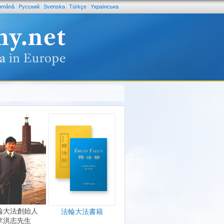
omână
Pусский
Svenska
Türkçe
Yкраїнська
輪大法創始人
法輪大法書籍
李洪志先生