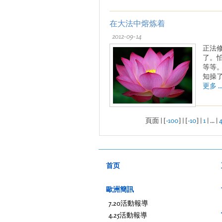
在大法中熔炼着
2012-09-14
正法
了。
等等
知操
更多 ..
頁面 | [
-100
] | [
-10
] |
1
| ... |
4
首页
歐洲簡訊
7.20活動報導
4.25活動報導