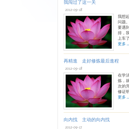
我闯过了这一关
2012-09-18
我想
问题
要遇
排，
上车
更多 ..
再精進 走好修炼最后進程
2012-09-18
在学
炼，
次的
修证
更多 ..
向内找 主动的向内找
2012-09-17