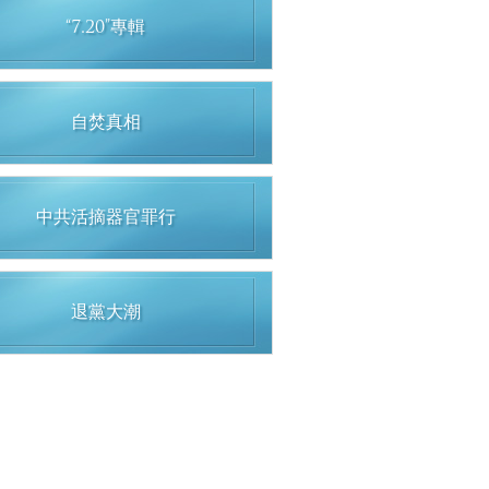
“7.20”專輯
自焚真相
中共活摘器官罪行
退黨大潮