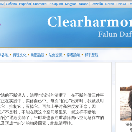
ски
Čeština
Español
Suomeksi
Ελληνικά
Magyar
Italiano
Latviešu
Norsk
Polska
R
界各地
傳統文化
焦點話題
法會交流
修者論壇
和平歷程
学法的不断深入，法理也渐渐的清晰了，在不断的做三件事
真正在实践中，实修自己中。每次“怕心”出来时，我就及时
斥它，抑制它，灭掉它。再加上平时高密度发正念，因
怕心”不是我，不能在我这个空间场里呆，就这样不断地
“怕心”逐渐变弱了，平时我也很注重清除自己空间场存在的
以及形成“怕心”的物质因素，统统清理掉。
法
.