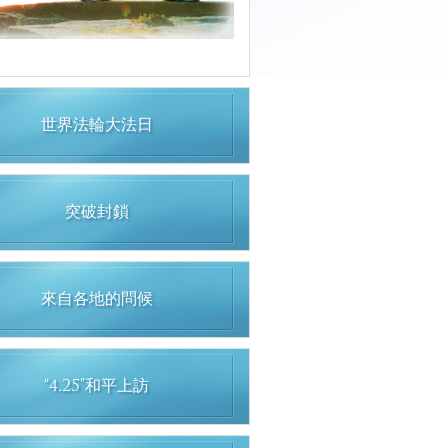
世界法輪大法日
突破封鎖
來自各地的問候
“4.25”和平上訪