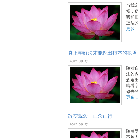
当我
候，
我和
正法
更多 ..
真正学好法才能挖出根本的执著
2012-09-17
随着
法的
念走
睛看
修去
更多 ..
改变观念 正念正行
2012-09-17
随着
不赖