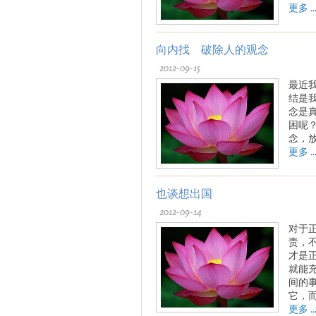
更多 ..
向内找 破除人的观念
2012-09-15
最近
结是
念是
困呢
念，
更多 ..
也谈想出国
2012-09-14
对于
责，
才是
就能
间的
它，
更多 ..