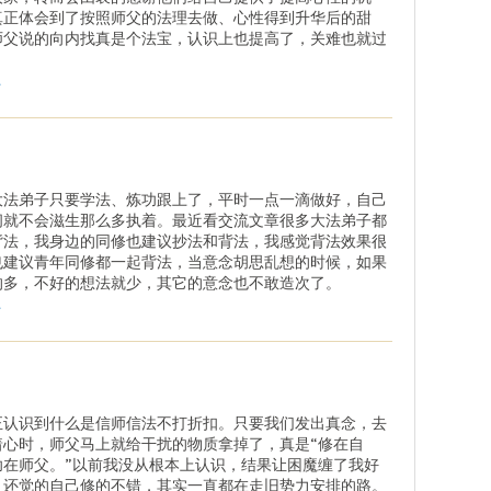
真正体会到了按照师父的法理去做、心性得到升华后的甜
师父说的向内找真是个法宝，认识上也提高了，关难也就过
。
.
大法弟子只要学法、炼功跟上了，平时一点一滴做好，自己
间就不会滋生那么多执着。最近看交流文章很多大法弟子都
背法，我身边的同修也建议抄法和背法，我感觉背法效果很
也建议青年同修都一起背法，当意念胡思乱想的时候，如果
的多，不好的想法就少，其它的意念也不敢造次了。
.
正认识到什么是信师信法不打折扣。只要我们发出真念，去
着心时，师父马上就给干扰的物质拿掉了，真是“修在自
功在师父。”以前我没从根本上认识，结果让困魔缠了我好
，还觉的自己修的不错，其实一直都在走旧势力安排的路。