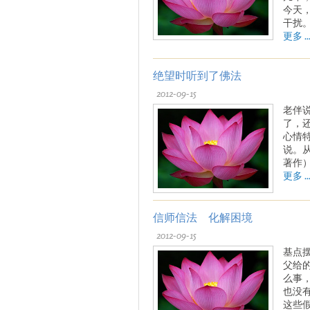
今天
干扰
更多 ..
绝望时听到了佛法
2012-09-15
老伴
了，
心情
说。
著作
更多 ..
信师信法 化解困境
2012-09-15
基点
父给
么事
也没
这些