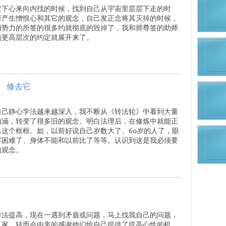
定下心来向内找的时候，找到自己从宇宙里层层下走的时
所产生憎恨心和其它的观念，自己发正念将其灭掉的时候，
旧势力的所签的很多约就彻底的毁掉了，我和师尊签的助师
的更高层次的约定就展开来了。
.
 修去它
自己静心学法越来越深入，我不断从《转法轮》中看到大量
内涵，转变了很多旧的观念。明白法理后，在修炼中就能正
出这个框框。如，以前好说自己岁数大了、60岁的人了，眼
字困难了、身体不能和以前比了等等。认识到这是我必须要
的观念。
.
学法提高，现在一遇到矛盾或问题，马上找我自己的问题，
人家，转而会由衷的感谢他们给自己提供了提高心性的机