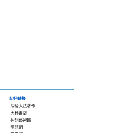
友好鏈接
法輪大法著作
天梯書店
神韻藝術團
明慧網