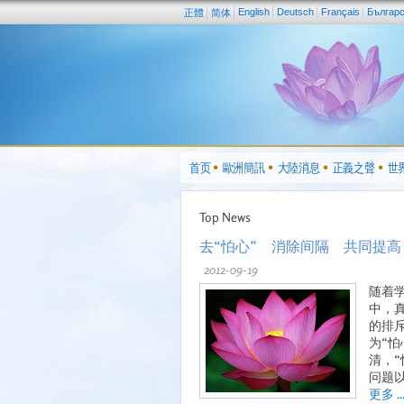
English
Deutsch
Français
Българ
正體
简体
首页
歐洲簡訊
大陸消息
正義之聲
世
Top News
去“怕心” 消除间隔 共同提高
2012-09-19
随着
中，
的排
为“
清，
问题
更多 ..