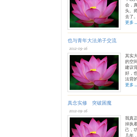
会，
头。
去了
更多 ..
也与青年大法弟子交流
2012-09-16
其实
的空
建议
好，
法背
更多 ..
真念实修 突破困魔
2012-09-16
我真
掉执
己，
几年