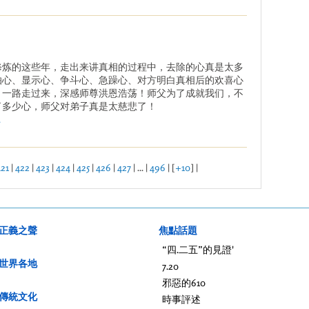
修炼的这些年，走出来讲真相的过程中，去除的心真是太多
怕心、显示心、争斗心、急躁心、对方明白真相后的欢喜心
。一路走过来，深感师尊洪恩浩荡！师父为了成就我们，不
了多少心，师父对弟子真是太慈悲了！
.
21
|
422
|
423
|
424
|
425
|
426
|
427
| ... |
496
| [
+10
] |
正義之聲
焦點話題
“四.二五”的見證'
世界各地
7.20
邪惡的610
傳統文化
時事評述