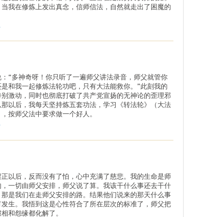
，当我在修炼上发出真念，信师信法，自然就走出了困魔的
。
.
说：“多神奇呀！你只听了一遍师父讲法录音，师父就管你
还是和我一起修炼法轮功吧，只有大法能救你。”此刻我的
特别激动，同时也彻底打破了共产党宣扬的无神论的歪理邪
从那以后，我每天坚持炼五套功法，学习《转法轮》（大法
），按师父法中要求做一个好人。
.
摆正以后，反而没有了怕，心中充满了慈悲。我的生命是师
的，一切由师父安排，师父说了算。我该干什么事还去干什
，那是我们在走师父安排的路。结果他们说来的那天什么事
有发生。我悟到这是心性符合了所在层次的标准了，师父把
假相和怨缘都化解了。